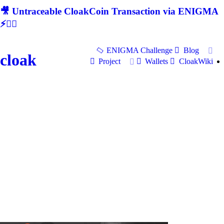
🎥 Untraceable CloakCoin Transaction via ENIGMA
⚡🕵‍♂
ENIGMA Challenge
Blog
cloak
Project
Wallets
CloakWiki