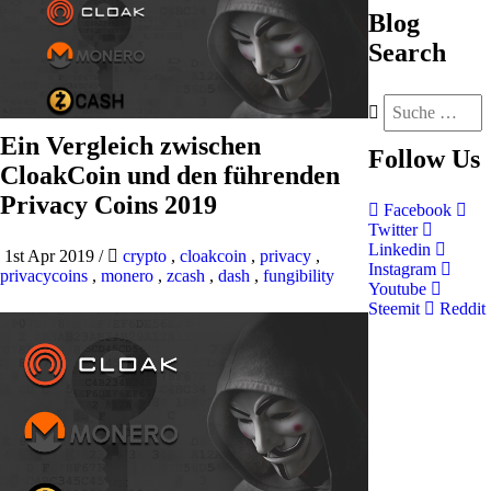
Blog
Search
Ein Vergleich zwischen
Follow
Us
CloakCoin und den führenden
Privacy Coins 2019
Facebook
Twitter
Linkedin
1st Apr 2019
/
crypto
,
cloakcoin
,
privacy
,
Instagram
privacycoins
,
monero
,
zcash
,
dash
,
fungibility
Youtube
Steemit
Reddit