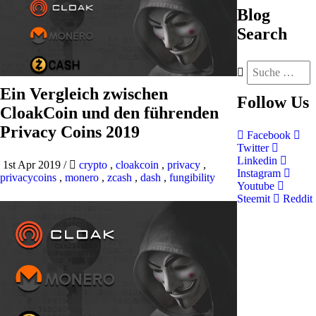
Blog
Search
Ein Vergleich zwischen
Follow
Us
CloakCoin und den führenden
Privacy Coins 2019
Facebook
Twitter
Linkedin
1st Apr 2019
/
crypto
,
cloakcoin
,
privacy
,
Instagram
privacycoins
,
monero
,
zcash
,
dash
,
fungibility
Youtube
Steemit
Reddit