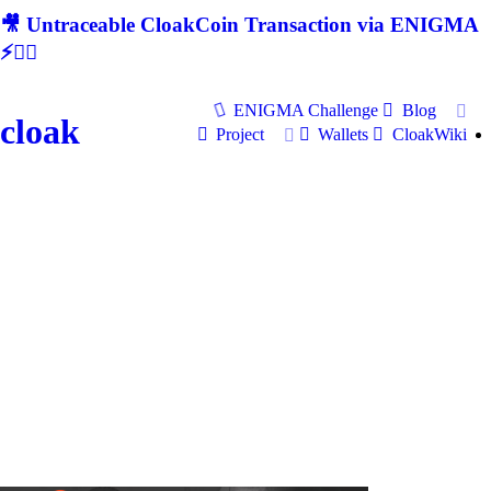
🎥 Untraceable CloakCoin Transaction via ENIGMA
⚡🕵‍♂
ENIGMA Challenge
Blog
cloak
Project
Wallets
CloakWiki