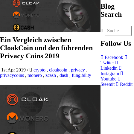
Blog
Search
Ein Vergleich zwischen
Follow
Us
CloakCoin und den führenden
Privacy Coins 2019
Facebook
Twitter
Linkedin
1st Apr 2019
/
crypto
,
cloakcoin
,
privacy
,
Instagram
privacycoins
,
monero
,
zcash
,
dash
,
fungibility
Youtube
Steemit
Reddit