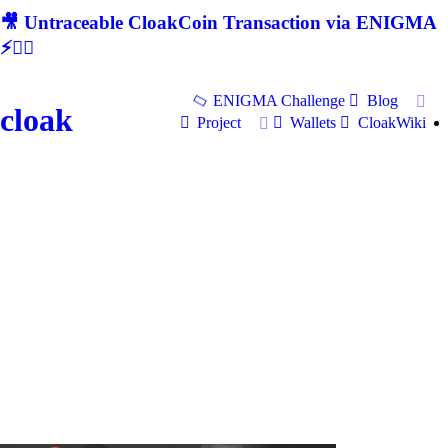
🎥 Untraceable CloakCoin Transaction via ENIGMA
⚡🕵‍♂
ENIGMA Challenge
Blog
cloak
Project
Wallets
CloakWiki