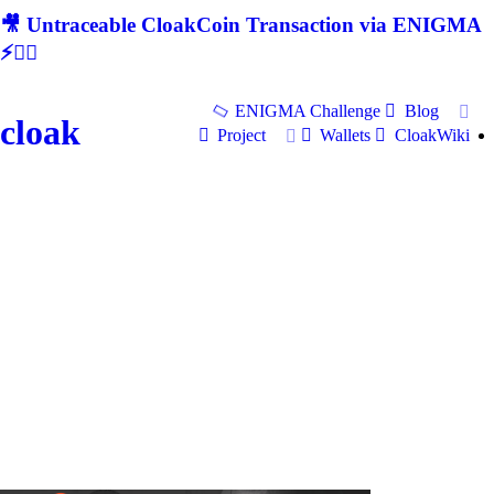
🎥 Untraceable CloakCoin Transaction via ENIGMA
⚡🕵‍♂
ENIGMA Challenge
Blog
cloak
Project
Wallets
CloakWiki