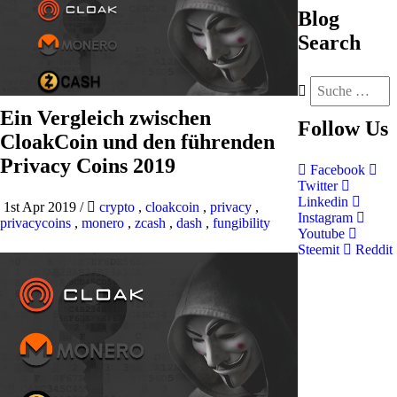
Blog
Search
Ein Vergleich zwischen
Follow
Us
CloakCoin und den führenden
Privacy Coins 2019
Facebook
Twitter
Linkedin
1st Apr 2019
/
crypto
,
cloakcoin
,
privacy
,
Instagram
privacycoins
,
monero
,
zcash
,
dash
,
fungibility
Youtube
Steemit
Reddit