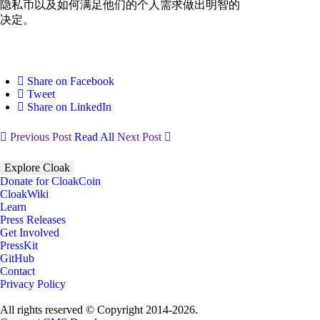
隐私币以及如何满足他们的个人需求做出明智的
决定。
Share on Facebook
Tweet
Share on LinkedIn
Previous Post
Read All
Next Post
Explore Cloak
Donate for CloakCoin
CloakWiki
Learn
Press Releases
Get Involved
PressKit
GitHub
Contact
Privacy Policy
All rights reserved © Copyright 2014-2026.