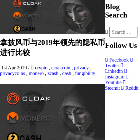
Blog
Search
拿披风币与2019年领先的隐私币
Follow
Us
进行比较
Facebook
Twitter
1st Apr 2019
/
crypto
,
cloakcoin
,
privacy
,
Linkedin
privacycoins
,
monero
,
zcash
,
dash
,
fungibility
Instagram
Youtube
Steemit
Reddit