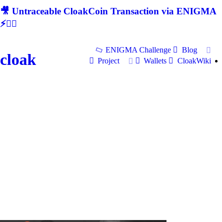
🎥 Untraceable CloakCoin Transaction via ENIGMA
⚡🕵‍♂
ENIGMA Challenge
Blog
cloak
Project
Wallets
CloakWiki