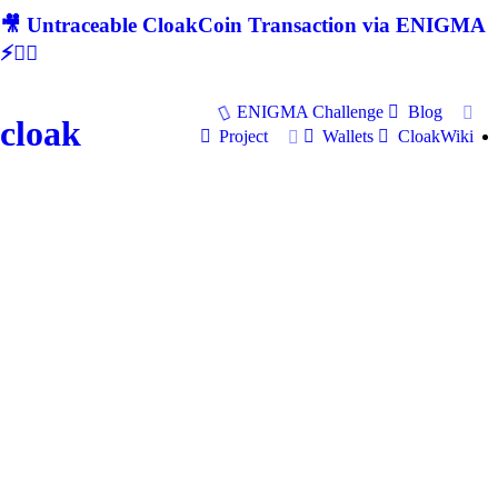
🎥 Untraceable CloakCoin Transaction via ENIGMA
⚡🕵‍♂
ENIGMA Challenge
Blog
cloak
Project
Wallets
CloakWiki