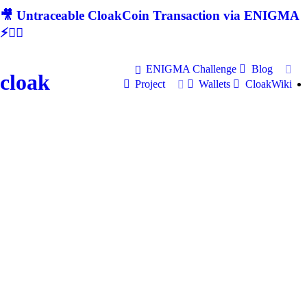
🎥 Untraceable CloakCoin Transaction via ENIGMA
⚡🕵‍♂
ENIGMA Challenge
Blog
cloak
Project
Wallets
CloakWiki