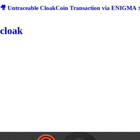
🎥 Untraceable CloakCoin Transaction via ENIGMA ⚡
cloak