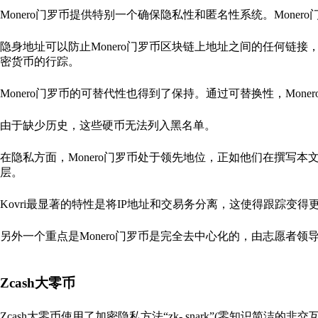
Monero门罗币提供特别一个确保隐私性和匿名性系统。Mone
隐身地址可以防止Monero门罗币区块链上地址之间的任何链
密货币的行踪。
Monero门罗币的可替代性也得到了保持。通过可替换性，Mo
由于缺少历史，这些硬币无法列入黑名单。
在隐私方面，Monero门罗币处于领先地位，正如他们在撰写本
层。
Kovri最显著的特性是将IP地址和交易务分离，这使得跟踪变得
另外一个重点是Monero门罗币是完全去中心化的，由志愿者领
Zcash大零币
Zcash大零币使用了加密隐私方法“zk- snark”(零知识简洁的非