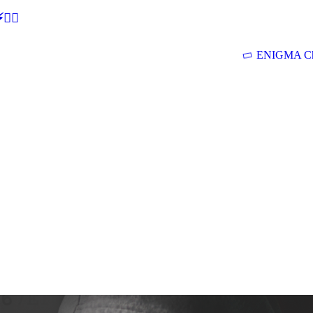
🕵‍♂
ENIGMA Ch