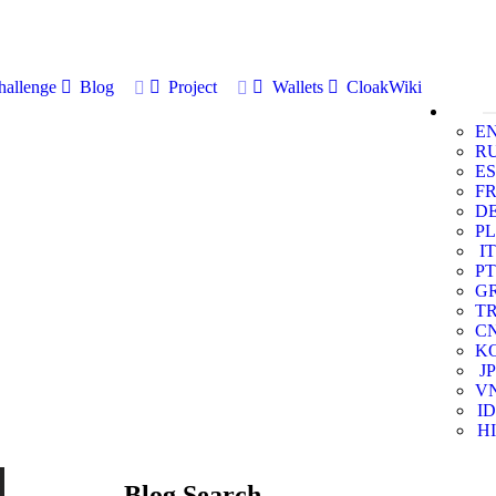
allenge
Blog
Project
Wallets
CloakWiki
E
R
ES
F
D
PL
IT
PT
G
T
C
K
JP
V
ID
HI
Blog Search