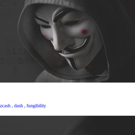
zcash
,
dash
,
fungibility