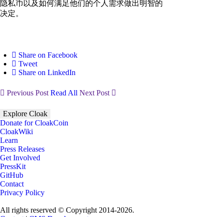
隐私币以及如何满足他们的个人需求做出明智的
决定。
Share on Facebook
Tweet
Share on LinkedIn
Previous Post
Read All
Next Post
Explore Cloak
Donate for CloakCoin
CloakWiki
Learn
Press Releases
Get Involved
PressKit
GitHub
Contact
Privacy Policy
All rights reserved © Copyright 2014-2026.