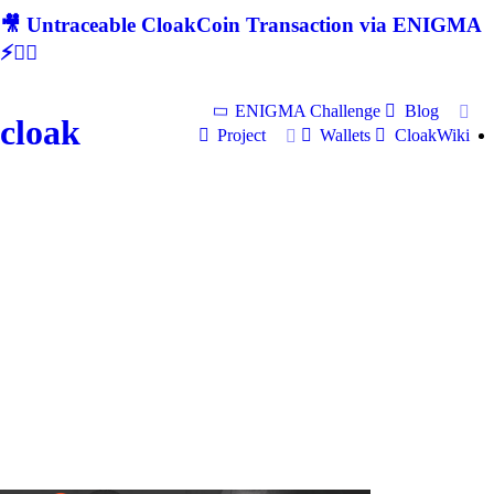
🎥 Untraceable CloakCoin Transaction via ENIGMA
⚡🕵‍♂
ENIGMA Challenge
Blog
cloak
Project
Wallets
CloakWiki