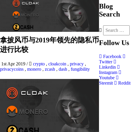
Blog
Search
拿披风币与2019年领先的隐私币
Follow
Us
进行比较
Facebook
Twitter
1st Apr 2019
/
crypto
,
cloakcoin
,
privacy
,
Linkedin
privacycoins
,
monero
,
zcash
,
dash
,
fungibility
Instagram
Youtube
Steemit
Reddit