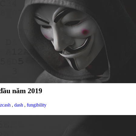
 đầu năm 2019
zcash
,
dash
,
fungibility