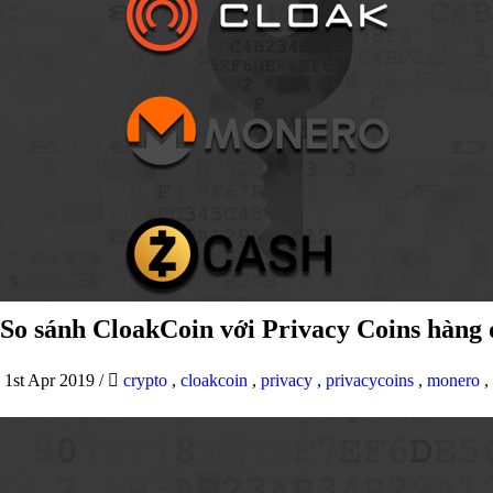
So sánh CloakCoin với Privacy Coins hàng
1st Apr 2019
/
crypto
,
cloakcoin
,
privacy
,
privacycoins
,
monero
,