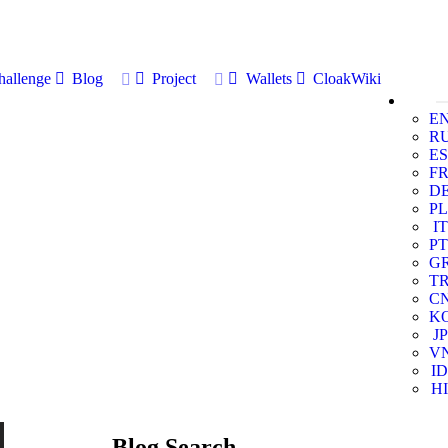
allenge
Blog
Project
Wallets
CloakWiki
E
R
ES
F
D
PL
IT
PT
G
T
C
K
JP
V
ID
HI
Blog Search