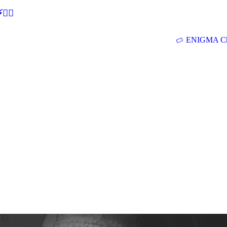
🕵‍♂
ENIGMA Ch