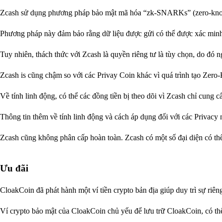
Zcash sử dụng phương pháp bảo mật mã hóa “zk-SNARKs” (zero-know
Phương pháp này đảm bảo rằng dữ liệu được gửi có thể được xác minh 
Tuy nhiên, thách thức với Zcash là quyền riêng tư là tùy chọn, do đó 
Zcash is cũng chậm so với các Privay Coin khác vì quá trình tạo Zero
Về tính linh động, có thể các đồng tiền bị theo dõi vì Zcash chỉ cung c
Thông tin thêm về tính linh động và cách áp dụng đối với các Privac
Zcash cũng không phân cấp hoàn toàn. Zcash có một số đại diện có th
Ưu đãi
CloakCoin đã phát hành một ví tiền crypto bản địa giúp duy trì sự riê
Ví crypto bảo mật của CloakCoin chủ yếu để lưu trữ CloakCoin, có th