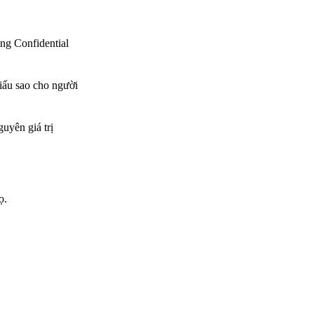
ng Confidential
giấu sao cho người
uyên giá trị
ọ.