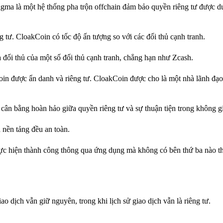
ma là một hệ thống pha trộn offchain đảm bảo quyền riêng tư được duy 
g tư. CloakCoin có tốc độ ấn tượng so với các đối thủ cạnh tranh.
à đối thủ của một số đối thủ cạnh tranh, chẳng hạn như Zcash.
oin được ẩn danh và riêng tư. CloakCoin được cho là một nhà lãnh đạ
ân bằng hoàn hảo giữa quyền riêng tư và sự thuận tiện trong không gi
 nền tảng đều an toàn.
ực hiện thành công thông qua ứng dụng mà không có bên thứ ba nào t
ao dịch vẫn giữ nguyên, trong khi lịch sử giao dịch vẫn là riêng tư.