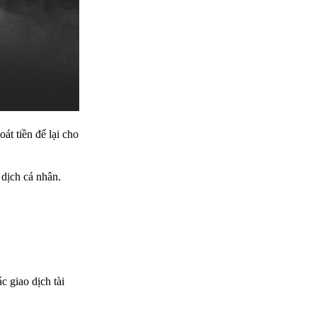
át tiền để lại cho
 dịch cá nhân.
c giao dịch tài