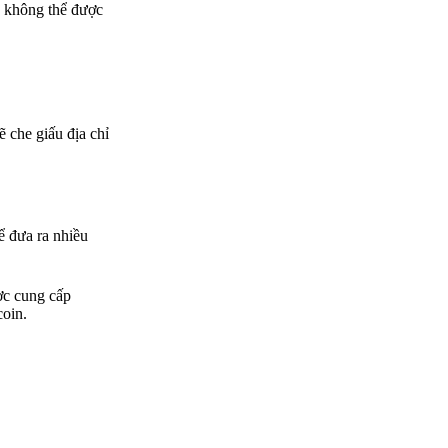
c không thể được
ẽ che giấu địa chỉ
ể đưa ra nhiều
ợc cung cấp
coin.