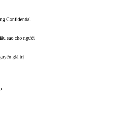
ng Confidential
giấu sao cho người
uyên giá trị
ọ.