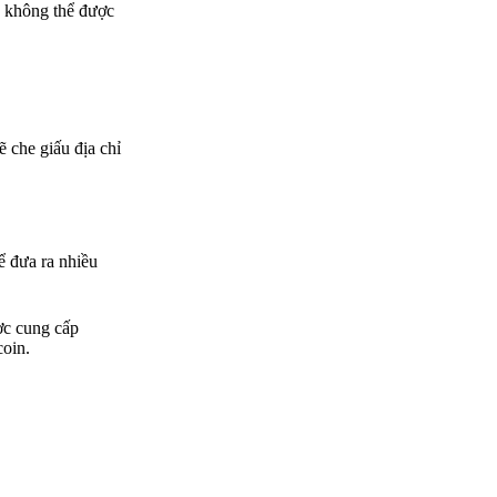
c không thể được
ẽ che giấu địa chỉ
ể đưa ra nhiều
ợc cung cấp
coin.