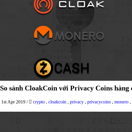
So sánh CloakCoin với Privacy Coins hàng
1st Apr 2019
/
crypto
,
cloakcoin
,
privacy
,
privacycoins
,
monero
,