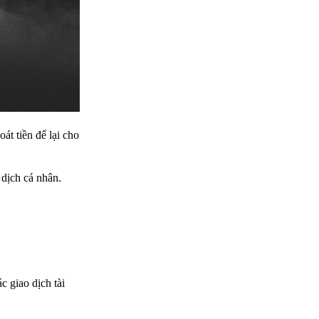
át tiền để lại cho
 dịch cá nhân.
c giao dịch tài