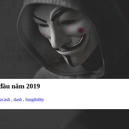
 đầu năm 2019
zcash
,
dash
,
fungibility