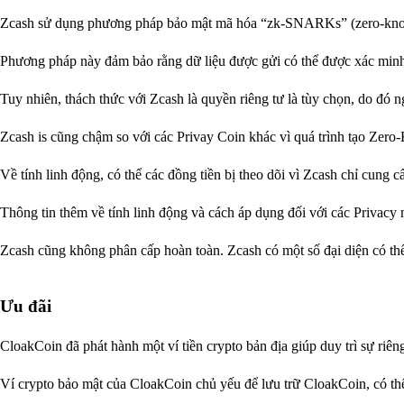
Zcash sử dụng phương pháp bảo mật mã hóa “zk-SNARKs” (zero-know
Phương pháp này đảm bảo rằng dữ liệu được gửi có thể được xác minh 
Tuy nhiên, thách thức với Zcash là quyền riêng tư là tùy chọn, do đó 
Zcash is cũng chậm so với các Privay Coin khác vì quá trình tạo Zero
Về tính linh động, có thể các đồng tiền bị theo dõi vì Zcash chỉ cung c
Thông tin thêm về tính linh động và cách áp dụng đối với các Privac
Zcash cũng không phân cấp hoàn toàn. Zcash có một số đại diện có th
Ưu đãi
CloakCoin đã phát hành một ví tiền crypto bản địa giúp duy trì sự riê
Ví crypto bảo mật của CloakCoin chủ yếu để lưu trữ CloakCoin, có th