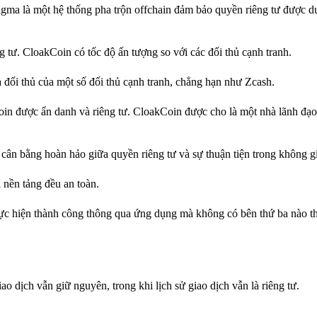
ma là một hệ thống pha trộn offchain đảm bảo quyền riêng tư được duy 
g tư. CloakCoin có tốc độ ấn tượng so với các đối thủ cạnh tranh.
à đối thủ của một số đối thủ cạnh tranh, chẳng hạn như Zcash.
oin được ẩn danh và riêng tư. CloakCoin được cho là một nhà lãnh đạ
ân bằng hoàn hảo giữa quyền riêng tư và sự thuận tiện trong không gi
 nền tảng đều an toàn.
ực hiện thành công thông qua ứng dụng mà không có bên thứ ba nào t
ao dịch vẫn giữ nguyên, trong khi lịch sử giao dịch vẫn là riêng tư.