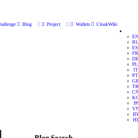
allenge
Blog
Project
Wallets
CloakWiki
E
R
ES
F
D
PL
IT
PT
G
T
C
K
JP
V
ID
HI
Blog Search