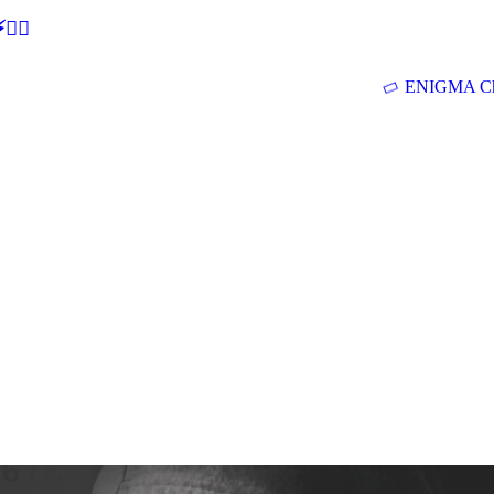
🕵‍♂
ENIGMA Ch