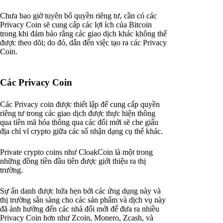
Chưa bao giờ tuyên bố quyền riêng tư, cần có các
Privacy Coin sẽ cung cấp các lợi ích của Bitcoin
trong khi đảm bảo rằng các giao dịch khác không thể
được theo dõi; do đó, dẫn đến việc tạo ra các Privacy
Coin.
Các Privacy Coin
Các Privacy coin được thiết lập để cung cấp quyền
riêng tư trong các giao dịch được thực hiện thông
qua tiền mã hóa thông qua các đổi mới sẽ che giấu
địa chỉ ví crypto giữa các số nhận dạng cụ thể khác.
Private crypto coins như CloakCoin là một trong
những đồng tiền đầu tiên được giới thiệu ra thị
trường.
Sự ẩn danh được hứa hẹn bởi các ứng dụng này và
thị trường sẵn sàng cho các sản phẩm và dịch vụ này
đã ảnh hưởng đến các nhà đổi mới để đưa ra nhiều
Privacy Coin hơn như Zcoin, Monero, Zcash, và