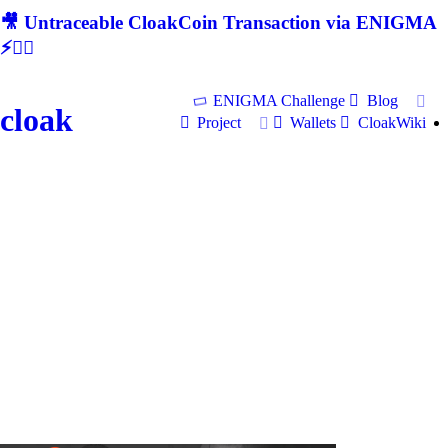
🎥 Untraceable CloakCoin Transaction via ENIGMA
⚡🕵‍♂
ENIGMA Challenge
Blog
cloak
Project
Wallets
CloakWiki