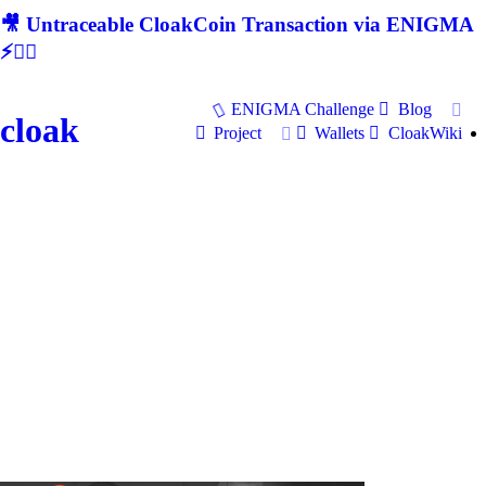
🎥 Untraceable CloakCoin Transaction via ENIGMA
⚡🕵‍♂
ENIGMA Challenge
Blog
cloak
Project
Wallets
CloakWiki