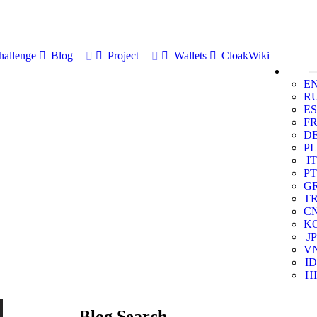
allenge
Blog
Project
Wallets
CloakWiki
E
R
ES
F
D
PL
IT
PT
G
T
C
K
JP
V
ID
HI
Blog Search