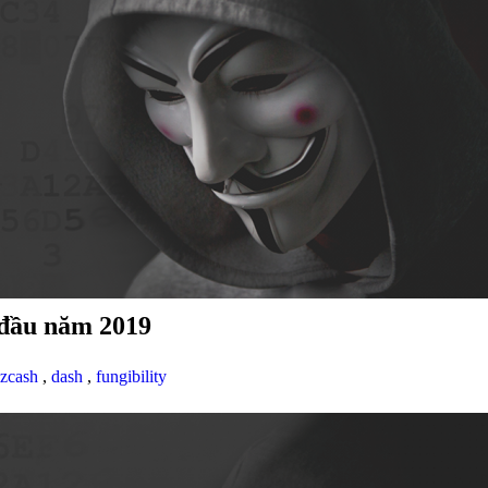
 đầu năm 2019
zcash
,
dash
,
fungibility