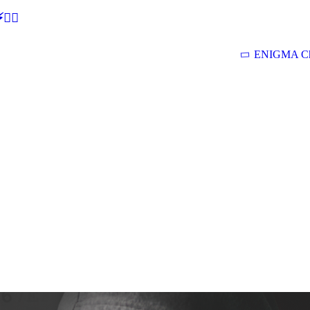
🕵‍♂
ENIGMA Ch