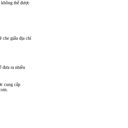
c không thể được
ẽ che giấu địa chỉ
ể đưa ra nhiều
ợc cung cấp
coin.