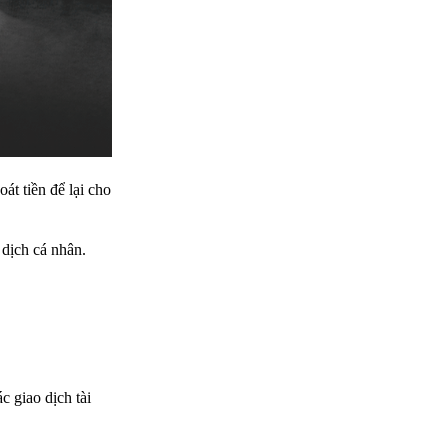
át tiền để lại cho
 dịch cá nhân.
c giao dịch tài