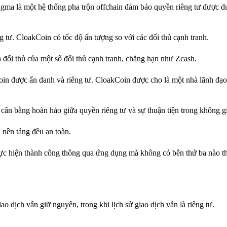
ma là một hệ thống pha trộn offchain đảm bảo quyền riêng tư được duy 
g tư. CloakCoin có tốc độ ấn tượng so với các đối thủ cạnh tranh.
à đối thủ của một số đối thủ cạnh tranh, chẳng hạn như Zcash.
oin được ẩn danh và riêng tư. CloakCoin được cho là một nhà lãnh đạ
ân bằng hoàn hảo giữa quyền riêng tư và sự thuận tiện trong không gi
 nền tảng đều an toàn.
ực hiện thành công thông qua ứng dụng mà không có bên thứ ba nào t
ao dịch vẫn giữ nguyên, trong khi lịch sử giao dịch vẫn là riêng tư.