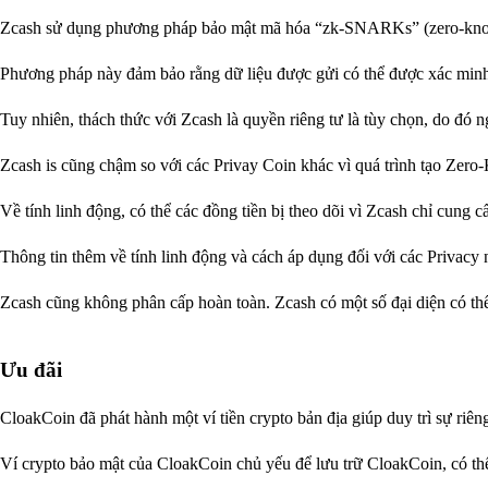
Zcash sử dụng phương pháp bảo mật mã hóa “zk-SNARKs” (zero-know
Phương pháp này đảm bảo rằng dữ liệu được gửi có thể được xác minh 
Tuy nhiên, thách thức với Zcash là quyền riêng tư là tùy chọn, do đó 
Zcash is cũng chậm so với các Privay Coin khác vì quá trình tạo Zero
Về tính linh động, có thể các đồng tiền bị theo dõi vì Zcash chỉ cung c
Thông tin thêm về tính linh động và cách áp dụng đối với các Privac
Zcash cũng không phân cấp hoàn toàn. Zcash có một số đại diện có th
Ưu đãi
CloakCoin đã phát hành một ví tiền crypto bản địa giúp duy trì sự riê
Ví crypto bảo mật của CloakCoin chủ yếu để lưu trữ CloakCoin, có th