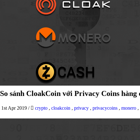
So sánh CloakCoin với Privacy Coins hàng
1st Apr 2019
/
crypto
,
cloakcoin
,
privacy
,
privacycoins
,
monero
,