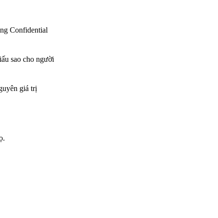
ng Confidential
giấu sao cho người
uyên giá trị
ọ.