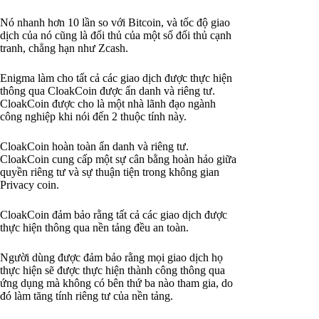
Nó nhanh hơn 10 lần so với Bitcoin, và tốc độ giao
dịch của nó cũng là đối thủ của một số đối thủ cạnh
tranh, chẳng hạn như Zcash.
Enigma làm cho tất cả các giao dịch được thực hiện
thông qua CloakCoin được ẩn danh và riêng tư.
CloakCoin được cho là một nhà lãnh đạo ngành
công nghiệp khi nói đến 2 thuộc tính này.
CloakCoin hoàn toàn ẩn danh và riêng tư.
CloakCoin cung cấp một sự cân bằng hoàn hảo giữa
quyền riêng tư và sự thuận tiện trong không gian
Privacy coin.
CloakCoin đảm bảo rằng tất cả các giao dịch được
thực hiện thông qua nền tảng đều an toàn.
Người dùng được đảm bảo rằng mọi giao dịch họ
thực hiện sẽ được thực hiện thành công thông qua
ứng dụng mà không có bên thứ ba nào tham gia, do
đó làm tăng tính riêng tư của nền tảng.