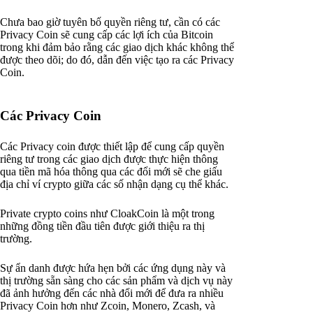
Chưa bao giờ tuyên bố quyền riêng tư, cần có các
Privacy Coin sẽ cung cấp các lợi ích của Bitcoin
trong khi đảm bảo rằng các giao dịch khác không thể
được theo dõi; do đó, dẫn đến việc tạo ra các Privacy
Coin.
Các Privacy Coin
Các Privacy coin được thiết lập để cung cấp quyền
riêng tư trong các giao dịch được thực hiện thông
qua tiền mã hóa thông qua các đổi mới sẽ che giấu
địa chỉ ví crypto giữa các số nhận dạng cụ thể khác.
Private crypto coins như CloakCoin là một trong
những đồng tiền đầu tiên được giới thiệu ra thị
trường.
Sự ẩn danh được hứa hẹn bởi các ứng dụng này và
thị trường sẵn sàng cho các sản phẩm và dịch vụ này
đã ảnh hưởng đến các nhà đổi mới để đưa ra nhiều
Privacy Coin hơn như Zcoin, Monero, Zcash, và