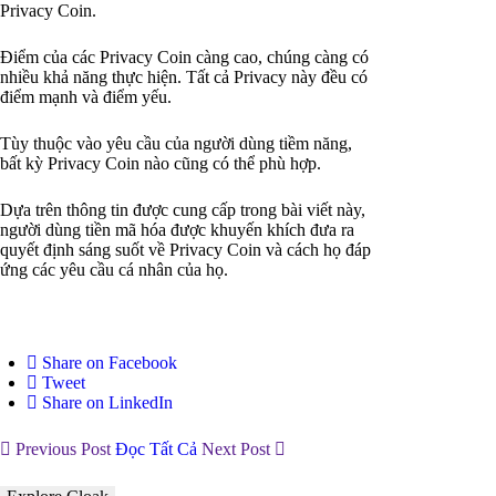
Privacy Coin.
Điểm của các Privacy Coin càng cao, chúng càng có
nhiều khả năng thực hiện. Tất cả Privacy này đều có
điểm mạnh và điểm yếu.
Tùy thuộc vào yêu cầu của người dùng tiềm năng,
bất kỳ Privacy Coin nào cũng có thể phù hợp.
Dựa trên thông tin được cung cấp trong bài viết này,
người dùng tiền mã hóa được khuyến khích đưa ra
quyết định sáng suốt về Privacy Coin và cách họ đáp
ứng các yêu cầu cá nhân của họ.
Share on Facebook
Tweet
Share on LinkedIn
Previous Post
Đọc Tất Cả
Next Post