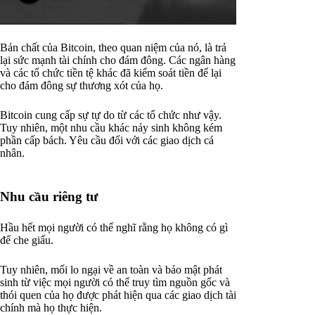
Bản chất của Bitcoin, theo quan niệm của nó, là trả
lại sức mạnh tài chính cho đám đông. Các ngân hàng
và các tổ chức tiền tệ khác đã kiểm soát tiền để lại
cho đám đông sự thương xót của họ.
Bitcoin cung cấp sự tự do từ các tổ chức như vậy.
Tuy nhiên, một nhu cầu khác nảy sinh không kém
phần cấp bách. Yêu cầu đối với các giao dịch cá
nhân.
Nhu cầu riêng tư
Hầu hết mọi người có thể nghĩ rằng họ không có gì
để che giấu.
Tuy nhiên, mối lo ngại về an toàn và bảo mật phát
sinh từ việc mọi người có thể truy tìm nguồn gốc và
thói quen của họ được phát hiện qua các giao dịch tài
chính mà họ thực hiện.