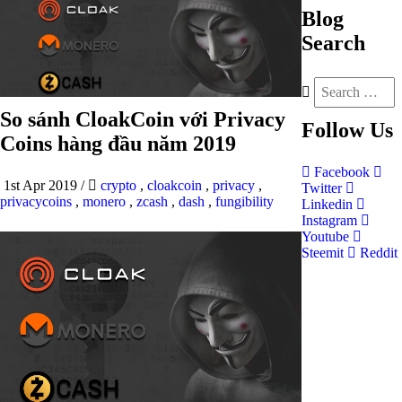
Blog
Search
So sánh CloakCoin với Privacy
Follow
Us
Coins hàng đầu năm 2019
Facebook
1st Apr 2019
/
crypto
,
cloakcoin
,
privacy
,
Twitter
privacycoins
,
monero
,
zcash
,
dash
,
fungibility
Linkedin
Instagram
Youtube
Steemit
Reddit