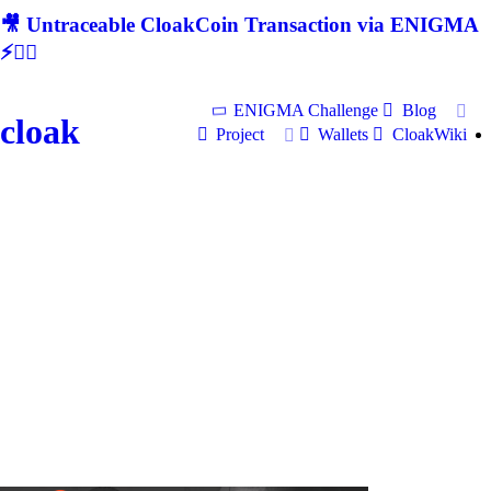
🎥 Untraceable CloakCoin Transaction via ENIGMA
⚡🕵‍♂
ENIGMA Challenge
Blog
cloak
Project
Wallets
CloakWiki