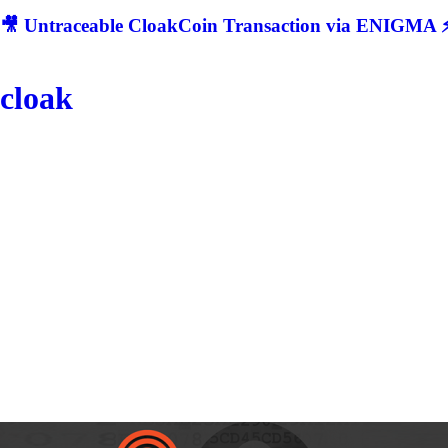
🎥 Untraceable CloakCoin Transaction via ENIGMA ⚡
cloak