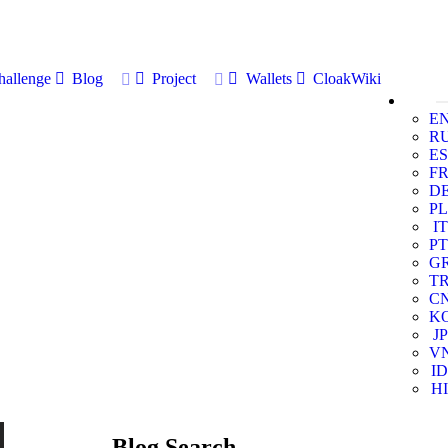
allenge
Blog
Project
Wallets
CloakWiki
E
R
ES
F
D
PL
IT
PT
G
T
C
K
JP
V
ID
HI
Blog Search