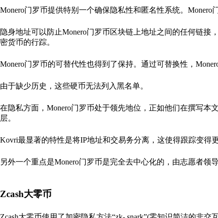
Monero门罗币提供特别一个确保隐私性和匿名性系统。Mone
隐身地址可以防止Monero门罗币区块链上地址之间的任何链
密货币的行踪。
Monero门罗币的可替代性也得到了保持。通过可替换性，Mo
由于缺少历史，这些硬币无法列入黑名单。
在隐私方面，Monero门罗币处于领先地位，正如他们在撰写本
层。
Kovri最显著的特性是将IP地址和交易务分离，这使得跟踪变得
另外一个重点是Monero门罗币是完全去中心化的，由志愿者领
Zcash大零币
Zcash大零币使用了加密隐私方法“zk- snark”(零知识简洁的非