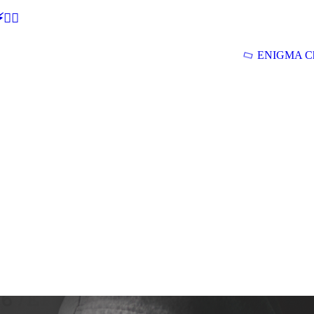
🕵‍♂
ENIGMA Ch