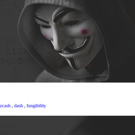
zcash
,
dash
,
fungibility