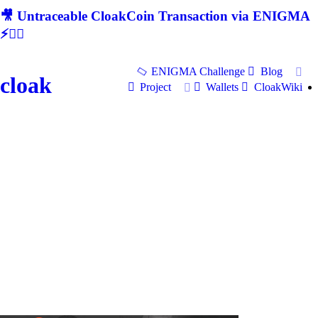
🎥 Untraceable CloakCoin Transaction via ENIGMA
⚡🕵‍♂
ENIGMA Challenge
Blog
cloak
Project
Wallets
CloakWiki