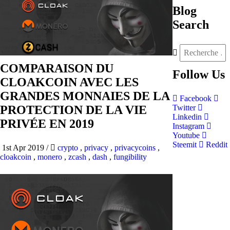
Blog
Search
COMPARAISON DU
Follow
Us
CLOAKCOIN AVEC LES
GRANDES MONNAIES DE LA
Facebook
PROTECTION DE LA VIE
Twitter
Linkedin
PRIVÉE EN 2019
Instagram
Youtube
Steemit
Reddit
1st Apr 2019
/
crypto
,
privacy
,
privacycoins
,
cloakcoin
,
monero
,
zcash
,
dash
,
fungibility