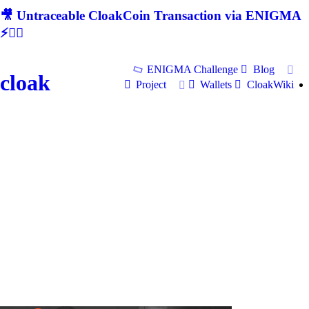
🎥 Untraceable CloakCoin Transaction via ENIGMA
⚡🕵‍♂
ENIGMA Challenge
Blog
cloak
Project
Wallets
CloakWiki