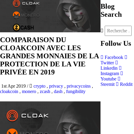
Blog
Search
COMPARAISON DU
Follow
Us
CLOAKCOIN AVEC LES
GRANDES MONNAIES DE LA
Facebook
PROTECTION DE LA VIE
Twitter
Linkedin
PRIVÉE EN 2019
Instagram
Youtube
Steemit
Reddit
1st Apr 2019
/
crypto
,
privacy
,
privacycoins
,
cloakcoin
,
monero
,
zcash
,
dash
,
fungibility