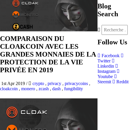
Blog
Search
COMPARAISON DU
Follow
Us
CLOAKCOIN AVEC LES
GRANDES MONNAIES DE LA
Facebook
PROTECTION DE LA VIE
Twitter
Linkedin
PRIVÉE EN 2019
Instagram
Youtube
Steemit
Reddit
1st Apr 2019
/
crypto
,
privacy
,
privacycoins
,
cloakcoin
,
monero
,
zcash
,
dash
,
fungibility