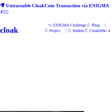
🎥 Untraceable CloakCoin Transaction via ENIGMA
⚡🕵‍♂
ENIGMA Challenge
Blog
cloak
Project
Wallets
CloakWiki