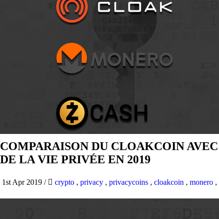
COMPARAISON DU CLOAKCOIN AVEC 
DE LA VIE PRIVÉE EN 2019
1st Apr 2019
/
crypto
,
privacy
,
privacycoins
,
cloakcoin
,
monero
,