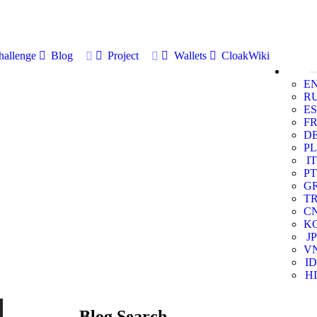
allenge
Blog
Project
Wallets
CloakWiki
E
R
ES
F
D
PL
IT
PT
G
T
C
K
JP
V
ID
HI
Blog Search