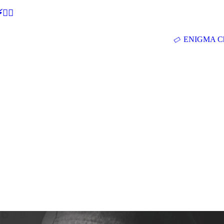
🕵‍♂
ENIGMA Ch