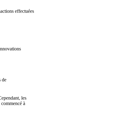
sactions effectuées
 innovations
s de
Cependant, les
ont commencé à