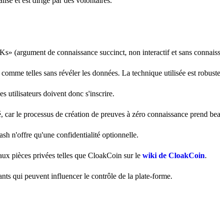
isé et est dirigé par des volontaires.
s» (argument de connaissance succinct, non interactif et sans connaiss
comme telles sans révéler les données. La technique utilisée est robuste
es utilisateurs doivent donc s'inscrire.
té, car le processus de création de preuves à zéro connaissance prend b
ash n'offre qu'une confidentialité optionnelle.
 aux pièces privées telles que CloakCoin sur le
wiki de CloakCoin
.
nts qui peuvent influencer le contrôle de la plate-forme.