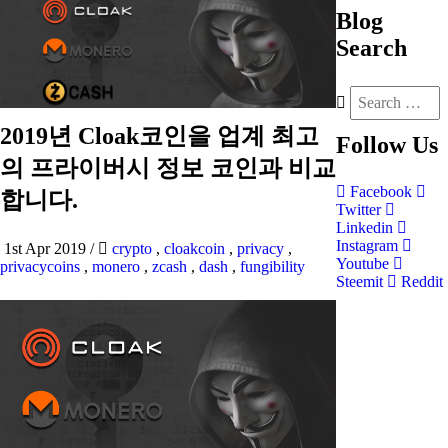
Blog
Search
2019년 Cloak코인을 업계 최고
Follow
Us
의 프라이버시 정보 코인과 비교
Facebook
합니다.
Twitter
Linkedin
Instagram
1st Apr 2019
/
crypto
,
cloakcoin
,
privacy
,
Youtube
privacycoins
,
monero
,
zcash
,
dash
,
fungibility
Steemit
Reddit