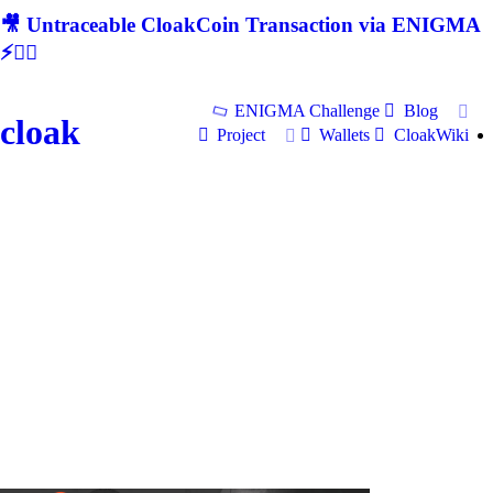
🎥 Untraceable CloakCoin Transaction via ENIGMA
⚡🕵‍♂
ENIGMA Challenge
Blog
cloak
Project
Wallets
CloakWiki