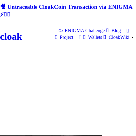
🎥 Untraceable CloakCoin Transaction via ENIGMA
⚡🕵‍♂
ENIGMA Challenge
Blog
cloak
Project
Wallets
CloakWiki