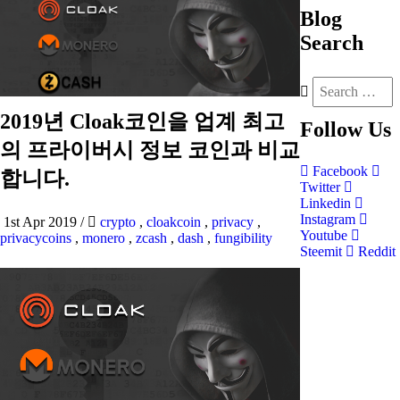
Blog
Search
2019년 Cloak코인을 업계 최고
Follow
Us
의 프라이버시 정보 코인과 비교
Facebook
합니다.
Twitter
Linkedin
Instagram
1st Apr 2019
/
crypto
,
cloakcoin
,
privacy
,
Youtube
privacycoins
,
monero
,
zcash
,
dash
,
fungibility
Steemit
Reddit