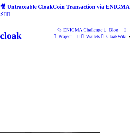
🎥 Untraceable CloakCoin Transaction via ENIGMA
⚡🕵‍♂
ENIGMA Challenge
Blog
cloak
Project
Wallets
CloakWiki