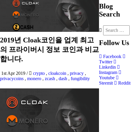
Blog
Search
2019년 Cloak코인을 업계 최고
Follow
Us
의 프라이버시 정보 코인과 비교
Facebook
합니다.
Twitter
Linkedin
Instagram
1st Apr 2019
/
crypto
,
cloakcoin
,
privacy
,
Youtube
privacycoins
,
monero
,
zcash
,
dash
,
fungibility
Steemit
Reddit