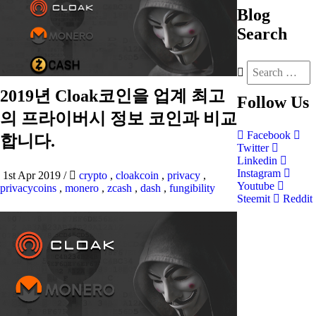
Blog
Search
2019년 Cloak코인을 업계 최고
Follow
Us
의 프라이버시 정보 코인과 비교
Facebook
합니다.
Twitter
Linkedin
Instagram
1st Apr 2019
/
crypto
,
cloakcoin
,
privacy
,
Youtube
privacycoins
,
monero
,
zcash
,
dash
,
fungibility
Steemit
Reddit