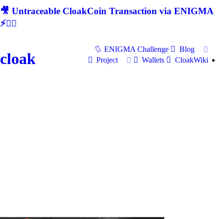
🎥 Untraceable CloakCoin Transaction via ENIGMA
⚡🕵‍♂
ENIGMA Challenge
Blog
cloak
Project
Wallets
CloakWiki