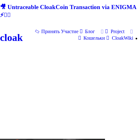
🎥 Untraceable CloakCoin Transaction via ENIGMA
⚡🕵‍♂
Принять Участие
Блог
Project
cloak
Кошельки
CloakWiki