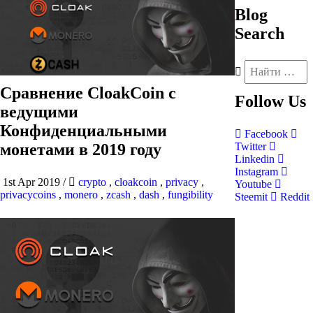
Blog
Search
Сравнение CloakCoin с
Follow
Us
ведущими
Конфиденциальными
Facebook
монетами в 2019 году
Twitter
Linkedin
Instagram
1st Apr 2019
/
crypto
,
cloakcoin
,
privacy
,
Youtube
privacycoins
,
monero
,
zcash
,
dash
,
fungibility
Steemit
Reddit