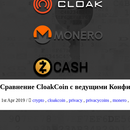
Сравнение CloakCoin с ведущими Конфи
1st Apr 2019
/
crypto
,
cloakcoin
,
privacy
,
privacycoins
,
monero
,