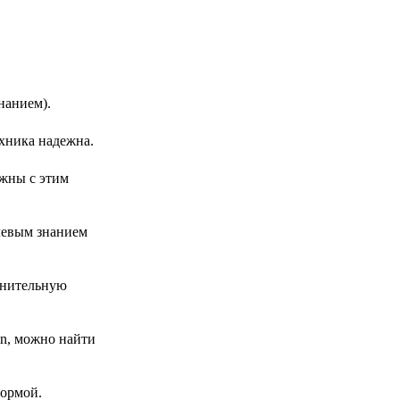
нанием).
ехника надежна.
лжны с этим
левым знанием
лнительную
n, можно найти
формой.