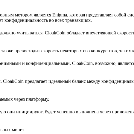
новным мотором является Enigma, которая представляет собой си
ет конфиденциальность во всех транзакциях.
 должно учитываться. CloakCoin обладает впечатляющей скорост
й также превосходит скорость некоторых его конкурентов, таких к
нонимными и конфиденциальными. CloakCoin, возможно, является
 CloakCoin предлагает идеальный баланс между конфиденциаль
ляемых через платформу.
орую они инициируют, будет успешно выполнена через приложени
ьных монет.