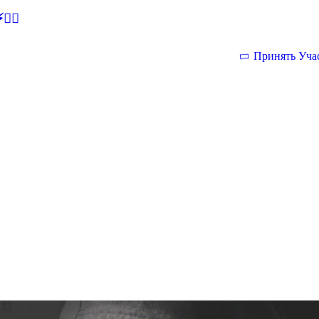
🕵‍♂
Принять Уча