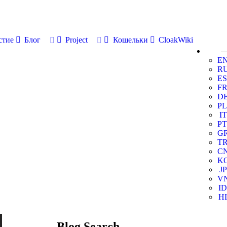
стие
Блог
Project
Кошельки
CloakWiki
E
R
ES
F
D
PL
IT
PT
G
T
C
K
JP
V
ID
HI
Blog Search