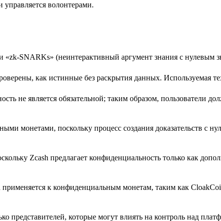
и управляется волонтерами.
и «zk-SNARKs» (неинтерактивный аргумент знания с нулевым з
проверены, как истинные без раскрытия данных. Используемая т
ость не является обязательной; таким образом, пользователи до
ыми монетами, поскольку процесс создания доказательств с ну
оскольку Zcash предлагает конфиденциальность только как допо
 применяется к конфиденциальным монетам, таким как CloakCoi
ько представителей, которые могут влиять на контроль над плат