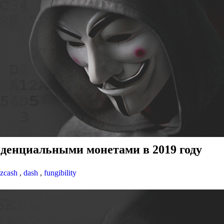
денциальными монетами в 2019 году
zcash
,
dash
,
fungibility