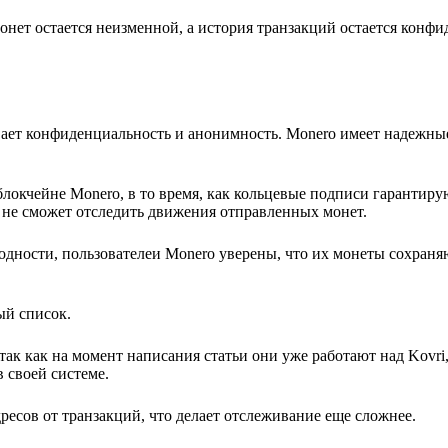
онет остается неизменной, а история транзакций остается конф
вает конфиденциальность и анонимность. Monero имеет надежны
локчейне Monero, в то время, как кольцевые подписи гарантиру
 не сможет отследить движения отправленных монет.
одности, пользователеи Monero уверены, что их монеты сохран
ый список.
так как на момент написания статьи они уже работают над Kovri
 своей системе.
ресов от транзакций, что делает отслеживание еще сложнее.