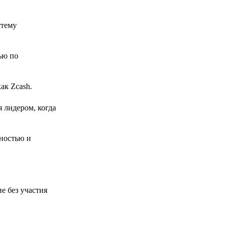
стему
ью по
ак Zcash.
 лидером, когда
ностью и
е без участия