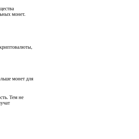
щества
ьных монет.
 криптовалюты,
льше монет для
ть. Тем не
лучат