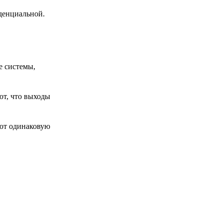
иденциальной.
е системы,
ют, что выходы
яют одинаковую
,