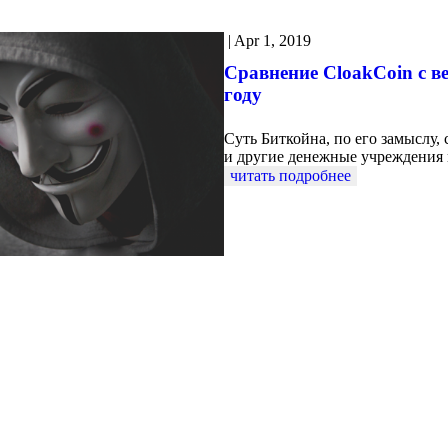
|
Apr 1, 2019
Сравнение CloakCoin с 
году
Суть Биткойна, по его замыслу,
и другие денежные учреждения
читать подробнее