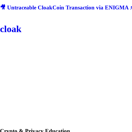
🎥 Untraceable CloakCoin Transaction via ENIGMA ⚡
cloak
Crypto & Privacy Education