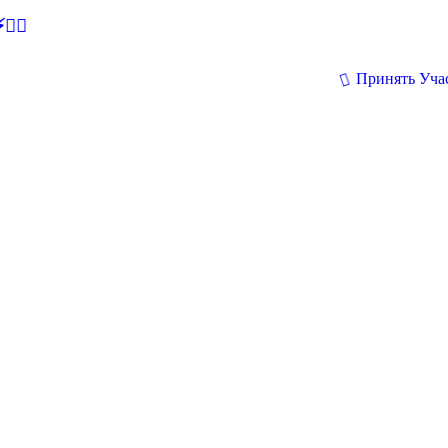
🕵‍♂
Принять Уча