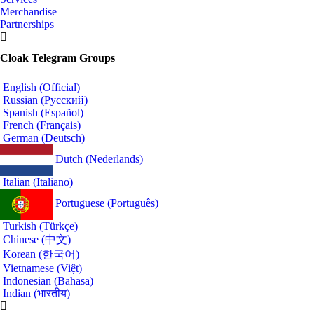
Merchandise
Partnerships
Cloak Telegram Groups
English (Official)
Russian (Русский)
Spanish (Español)
French (Français)
German (Deutsch)
Dutch (Nederlands)
Italian (Italiano)
Portuguese (Português)
Turkish (Türkçe)
Chinese (中文)
Korean (한국어)
Vietnamese (Việt)
Indonesian (Bahasa)
Indian (भारतीय)