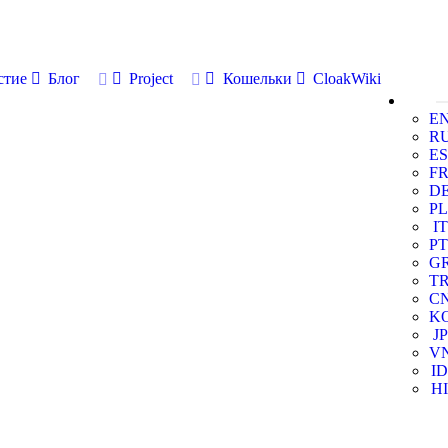
стие
Блог
Project
Кошельки
CloakWiki
E
R
ES
F
D
PL
IT
PT
G
T
C
K
JP
V
ID
HI