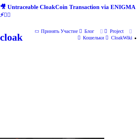
🎥 Untraceable CloakCoin Transaction via ENIGMA
⚡🕵‍♂
Принять Участие
Блог
Project
cloak
Кошельки
CloakWiki