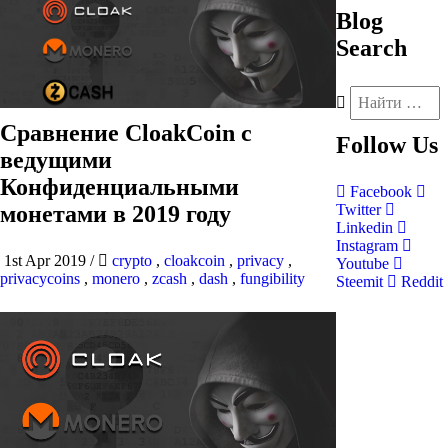
Blog
Search
Сравнение CloakCoin с
Follow
Us
ведущими
Конфиденциальными
Facebook
монетами в 2019 году
Twitter
Linkedin
Instagram
1st Apr 2019
/
crypto
,
cloakcoin
,
privacy
,
Youtube
privacycoins
,
monero
,
zcash
,
dash
,
fungibility
Steemit
Reddit