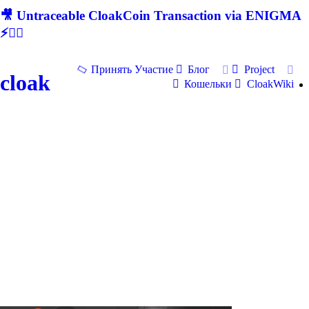
🎥 Untraceable CloakCoin Transaction via ENIGMA
⚡🕵‍♂
Принять Участие
Блог
Project
cloak
Кошельки
CloakWiki