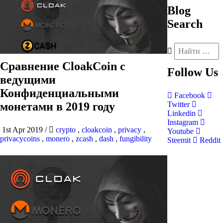
Blog
Search
Сравнение CloakCoin с
Follow
Us
ведущими
Конфиденциальными
Facebook
монетами в 2019 году
Twitter
Linkedin
Instagram
1st Apr 2019
/
crypto
,
cloakcoin
,
privacy
,
Youtube
privacycoins
,
monero
,
zcash
,
dash
,
fungibility
Steemit
Reddit