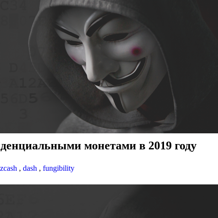
денциальными монетами в 2019 году
zcash
,
dash
,
fungibility