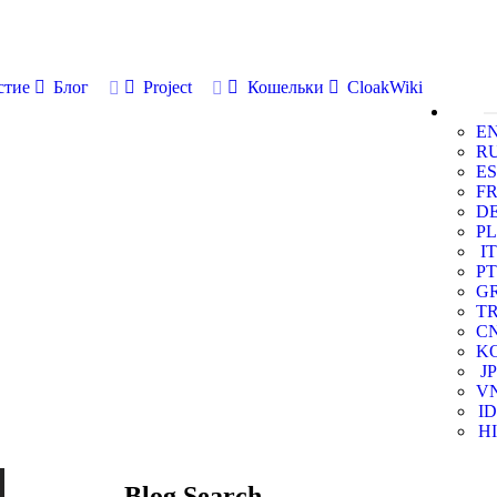
стие
Блог
Project
Кошельки
CloakWiki
E
R
ES
F
D
PL
IT
PT
G
T
C
K
JP
V
ID
HI
Blog Search