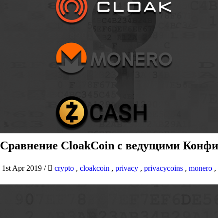
Сравнение CloakCoin с ведущими Конфи
1st Apr 2019
/
crypto
,
cloakcoin
,
privacy
,
privacycoins
,
monero
,