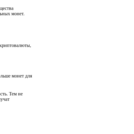
щества
ьных монет.
 криптовалюты,
льше монет для
ть. Тем не
лучат