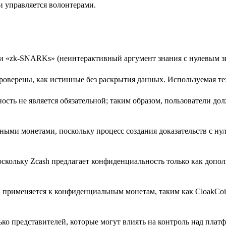
и управляется волонтерами.
и «zk-SNARKs» (неинтерактивный аргумент знания с нулевым з
проверены, как истинные без раскрытия данных. Используемая т
ость не является обязательной; таким образом, пользователи до
ыми монетами, поскольку процесс создания доказательств с ну
оскольку Zcash предлагает конфиденциальность только как допо
 применяется к конфиденциальным монетам, таким как CloakCoi
ько представителей, которые могут влиять на контроль над плат