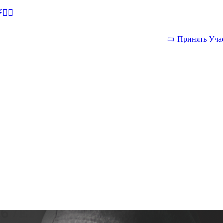
🕵‍♂
Принять Уча