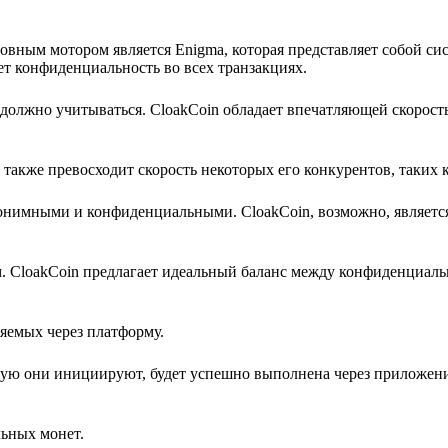
новным мотором является Enigma, которая представляет собой си
ет конфиденциальность во всех транзакциях.
 должно учитываться. CloakCoin обладает впечатляющей скорост
й также превосходит скорость некоторых его конкурентов, таких к
нонимными и конфиденциальными. CloakCoin, возможно, является
 CloakCoin предлагает идеальный баланс между конфиденциаль
ляемых через платформу.
орую они инициируют, будет успешно выполнена через приложени
ьных монет.