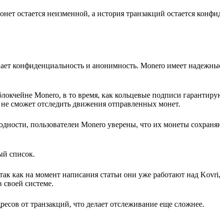
онет остается неизменной, а история транзакций остается конф
вает конфиденциальность и анонимность. Monero имеет надежны
локчейне Monero, в то время, как кольцевые подписи гарантиру
 не сможет отследить движения отправленных монет.
одности, пользователеи Monero уверены, что их монеты сохран
ый список.
так как на момент написания статьи они уже работают над Kovri
 своей системе.
ресов от транзакций, что делает отслеживание еще сложнее.