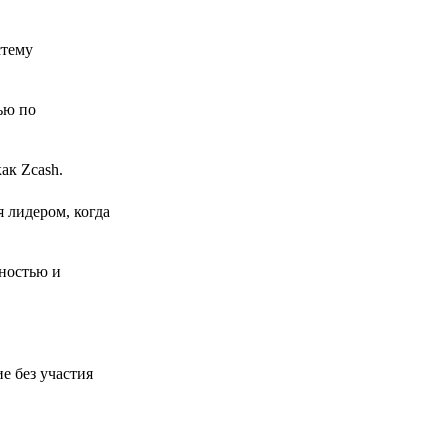
стему
ью по
ак Zcash.
 лидером, когда
ностью и
е без участия