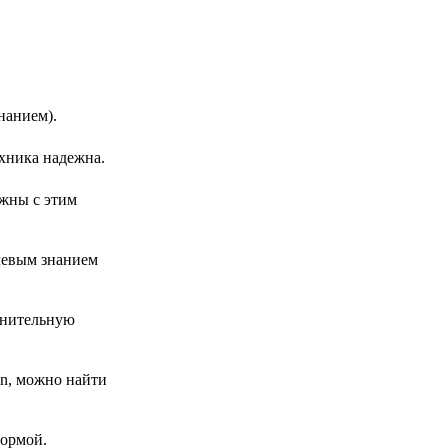
нанием).
ехника надежна.
лжны с этим
левым знанием
лнительную
n, можно найти
формой.