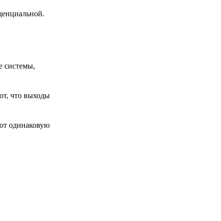
иденциальной.
е системы,
ют, что выходы
яют одинаковую
,