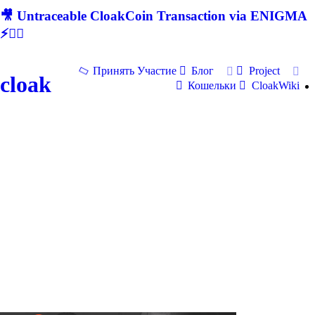
🎥 Untraceable CloakCoin Transaction via ENIGMA
⚡🕵‍♂
Принять Участие
Блог
Project
cloak
Кошельки
CloakWiki