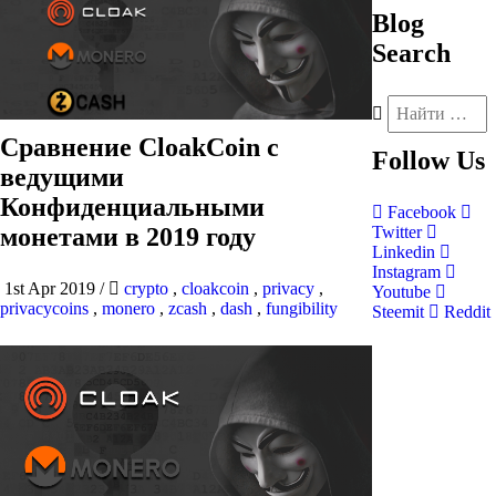
Blog
Search
Сравнение CloakCoin с
Follow
Us
ведущими
Конфиденциальными
Facebook
монетами в 2019 году
Twitter
Linkedin
Instagram
1st Apr 2019
/
crypto
,
cloakcoin
,
privacy
,
Youtube
privacycoins
,
monero
,
zcash
,
dash
,
fungibility
Steemit
Reddit