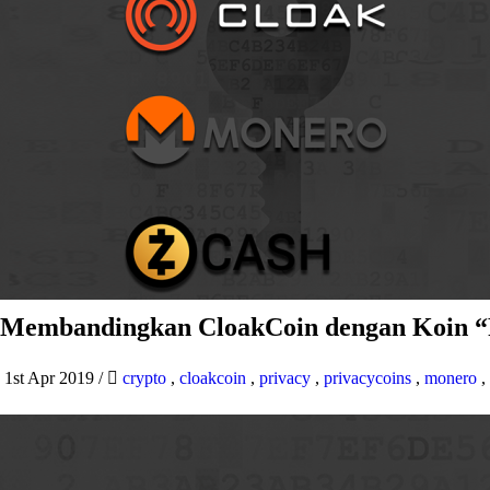
Membandingkan CloakCoin dengan Koin “P
1st Apr 2019
/
crypto
,
cloakcoin
,
privacy
,
privacycoins
,
monero
,