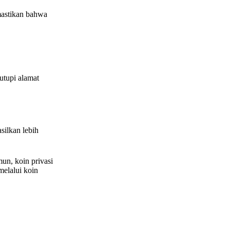
mastikan bahwa
utupi alamat
silkan lebih
un, koin privasi
melalui koin