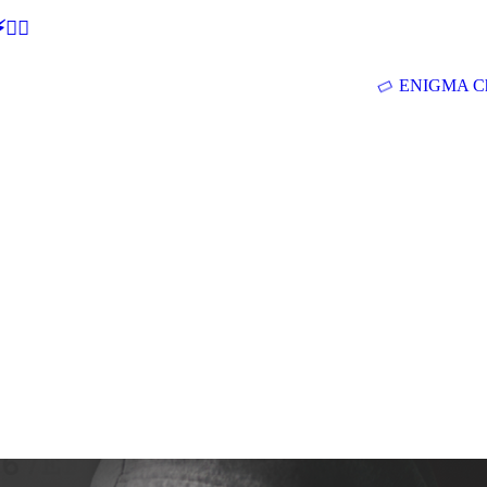
🕵‍♂
ENIGMA Ch