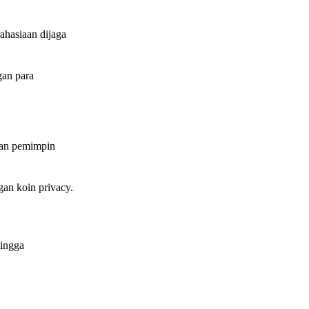
ahasiaan dijaga
gan para
kan pemimpin
an koin privacy.
hingga