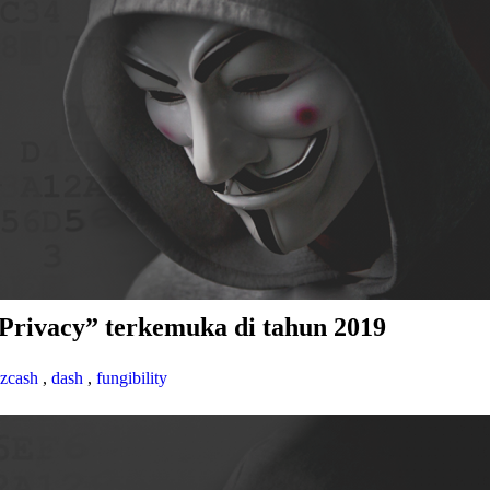
rivacy” terkemuka di tahun 2019
zcash
,
dash
,
fungibility