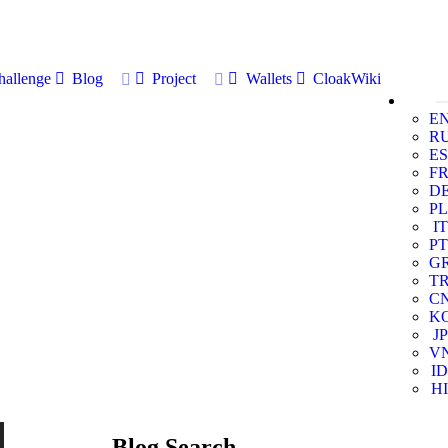
allenge
Blog
Project
Wallets
CloakWiki
E
R
ES
F
D
PL
IT
PT
G
T
C
K
JP
V
ID
HI
Blog Search