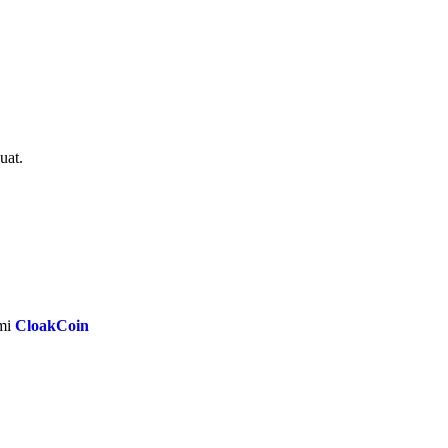
uat.
smi
CloakCoin