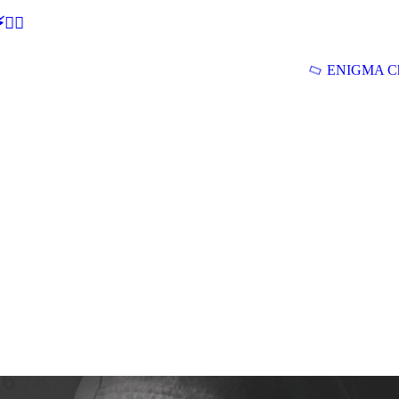
🕵‍♂
ENIGMA Ch