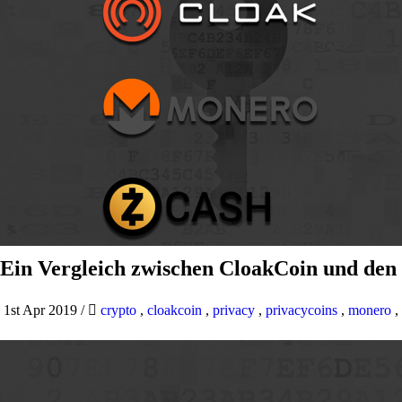
Ein Vergleich zwischen CloakCoin und den
1st Apr 2019
/
crypto
,
cloakcoin
,
privacy
,
privacycoins
,
monero
,