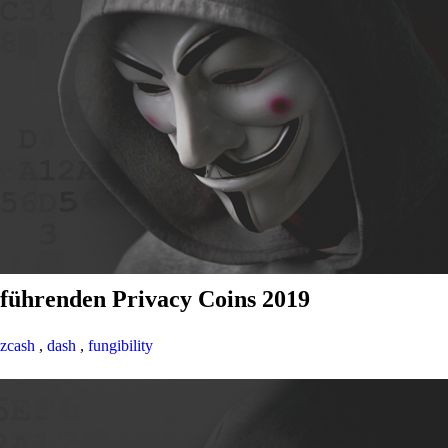
 führenden Privacy Coins 2019
zcash
,
dash
,
fungibility