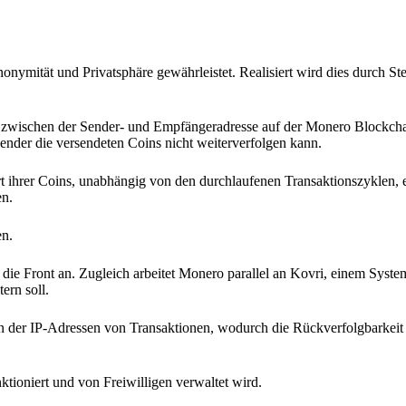
onymität und Privatsphäre gewährleistet. Realisiert wird dies durch St
zwischen der Sender- und Empfängeradresse auf der Monero Blockchai
nder die versendeten Coins nicht weiterverfolgen kann.
t ihrer Coins, unabhängig von den durchlaufenen Transaktionszyklen, er
en.
en.
ie Front an. Zugleich arbeitet Monero parallel an Kovri, einem System
ern soll.
on der IP-Adressen von Transaktionen, wodurch die Rückverfolgbarkeit
tioniert und von Freiwilligen verwaltet wird.