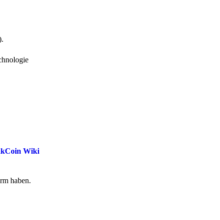
).
chnologie
akCoin Wiki
form haben.