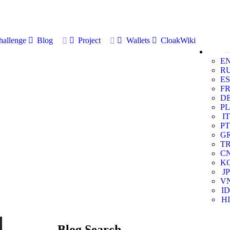
allenge
Blog
Project
Wallets
CloakWiki
E
R
ES
F
D
PL
IT
PT
G
T
C
K
JP
V
ID
HI
Blog Search