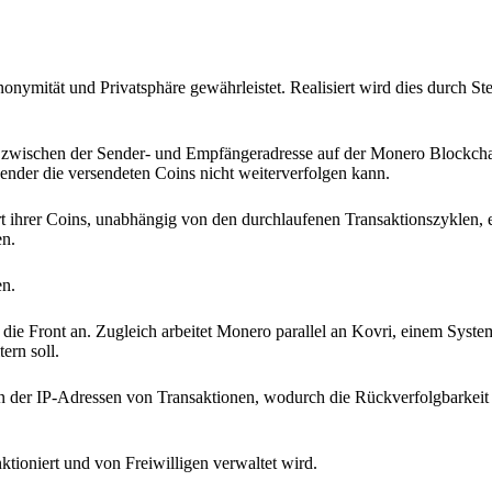
onymität und Privatsphäre gewährleistet. Realisiert wird dies durch St
zwischen der Sender- und Empfängeradresse auf der Monero Blockchai
nder die versendeten Coins nicht weiterverfolgen kann.
t ihrer Coins, unabhängig von den durchlaufenen Transaktionszyklen, er
en.
en.
ie Front an. Zugleich arbeitet Monero parallel an Kovri, einem System
ern soll.
on der IP-Adressen von Transaktionen, wodurch die Rückverfolgbarkeit
tioniert und von Freiwilligen verwaltet wird.