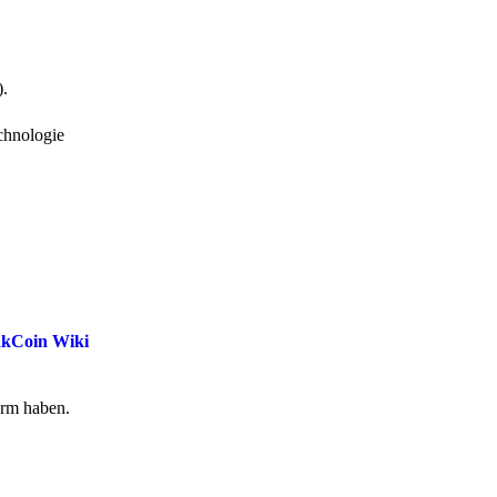
).
chnologie
akCoin Wiki
form haben.