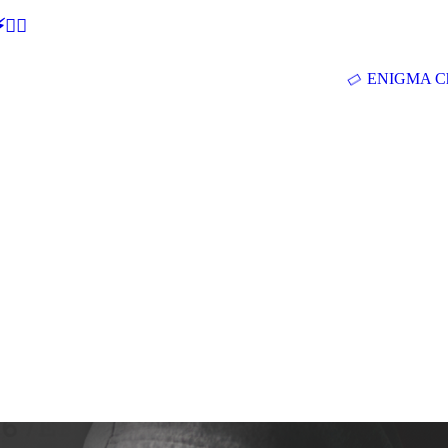
🕵‍♂
ENIGMA Ch