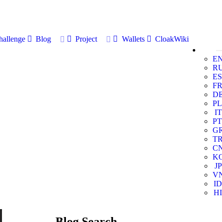
allenge
Blog
Project
Wallets
CloakWiki
E
R
ES
F
D
PL
IT
PT
G
T
C
K
JP
V
ID
HI
Blog Search