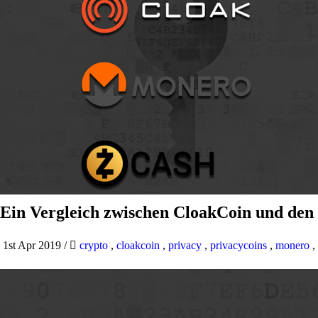
Ein Vergleich zwischen CloakCoin und den
1st Apr 2019
/
crypto
,
cloakcoin
,
privacy
,
privacycoins
,
monero
,