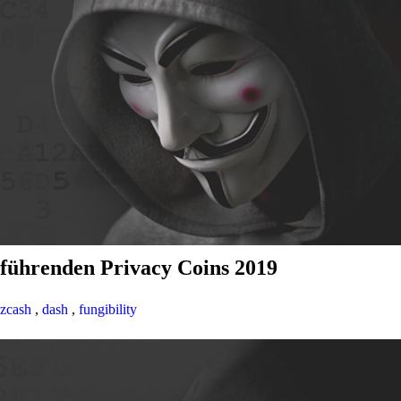
 führenden Privacy Coins 2019
zcash
,
dash
,
fungibility