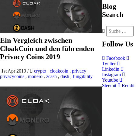
Blog
Search
Ein Vergleich zwischen
Follow
Us
CloakCoin und den führenden
Privacy Coins 2019
Facebook
Twitter
Linkedin
1st Apr 2019
/
crypto
,
cloakcoin
,
privacy
,
Instagram
privacycoins
,
monero
,
zcash
,
dash
,
fungibility
Youtube
Steemit
Reddit