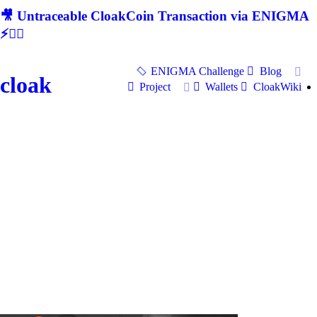
🎥 Untraceable CloakCoin Transaction via ENIGMA
⚡🕵‍♂
ENIGMA Challenge
Blog
cloak
Project
Wallets
CloakWiki