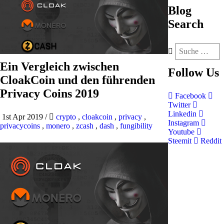
Blog
Search
Ein Vergleich zwischen
Follow
Us
CloakCoin und den führenden
Privacy Coins 2019
Facebook
Twitter
Linkedin
1st Apr 2019
/
crypto
,
cloakcoin
,
privacy
,
Instagram
privacycoins
,
monero
,
zcash
,
dash
,
fungibility
Youtube
Steemit
Reddit