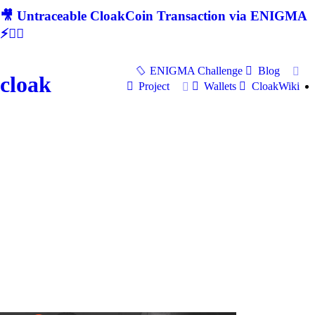
🎥 Untraceable CloakCoin Transaction via ENIGMA
⚡🕵‍♂
ENIGMA Challenge
Blog
cloak
Project
Wallets
CloakWiki