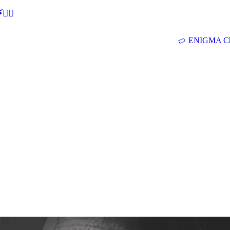
🕵‍♂
ENIGMA Ch