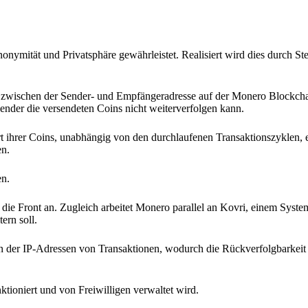
onymität und Privatsphäre gewährleistet. Realisiert wird dies durch St
zwischen der Sender- und Empfängeradresse auf der Monero Blockchai
nder die versendeten Coins nicht weiterverfolgen kann.
t ihrer Coins, unabhängig von den durchlaufenen Transaktionszyklen, er
en.
en.
ie Front an. Zugleich arbeitet Monero parallel an Kovri, einem System
ern soll.
on der IP-Adressen von Transaktionen, wodurch die Rückverfolgbarkeit
tioniert und von Freiwilligen verwaltet wird.