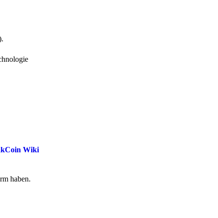
).
chnologie
akCoin Wiki
form haben.