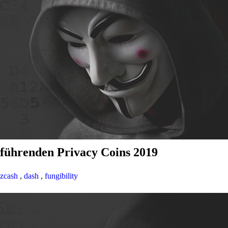
 führenden Privacy Coins 2019
zcash
,
dash
,
fungibility