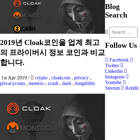
Blog
Search
2019년 Cloak코인을 업계 최고
Follow
Us
의 프라이버시 정보 코인과 비교
Facebook
합니다.
Twitter
Linkedin
Instagram
1st Apr 2019
/
crypto
,
cloakcoin
,
privacy
,
Youtube
privacycoins
,
monero
,
zcash
,
dash
,
fungibility
Steemit
Reddit