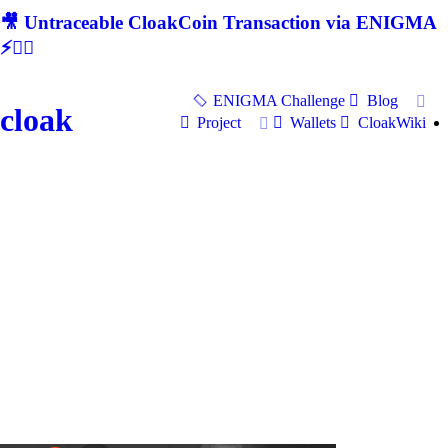
🎥 Untraceable CloakCoin Transaction via ENIGMA
⚡🕵‍♂
ENIGMA Challenge
Blog
cloak
Project
Wallets
CloakWiki