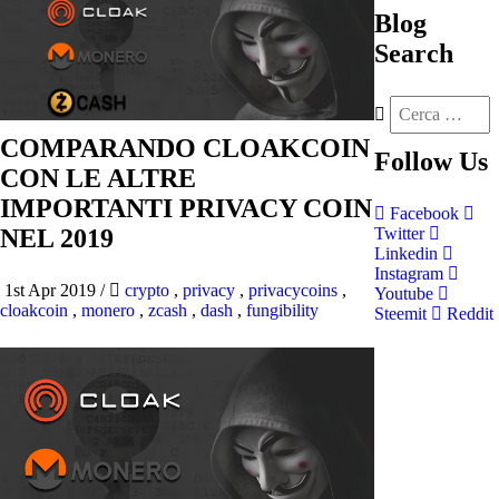
Blog
Search
COMPARANDO CLOAKCOIN
Follow
Us
CON LE ALTRE
IMPORTANTI PRIVACY COIN
Facebook
NEL 2019
Twitter
Linkedin
Instagram
1st Apr 2019
/
crypto
,
privacy
,
privacycoins
,
Youtube
cloakcoin
,
monero
,
zcash
,
dash
,
fungibility
Steemit
Reddit