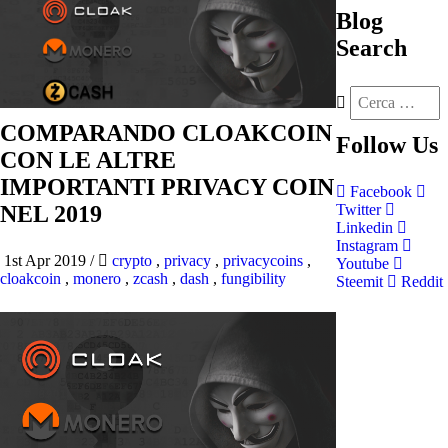
Blog
Search
COMPARANDO CLOAKCOIN
Follow
Us
CON LE ALTRE
IMPORTANTI PRIVACY COIN
Facebook
NEL 2019
Twitter
Linkedin
Instagram
1st Apr 2019
/
crypto
,
privacy
,
privacycoins
,
Youtube
cloakcoin
,
monero
,
zcash
,
dash
,
fungibility
Steemit
Reddit