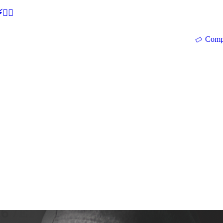
🕵‍♂
Comp