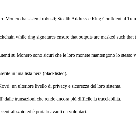
to. Monero ha sistemi robusti; Stealth Address e Ring Confidential Trans
chain while ring signatures ensure that outputs are masked such that t
utenti su Monero sono sicuri che le loro monete mantengono lo stesso va
ite in una lista nera (blacklisted).
vri, un ulteriore livello di privacy e sicurezza del loro sistema.
P dalle transazioni che rende ancora più difficile la tracciabilità.
ntralizzato ed è portato avanti da volontari.