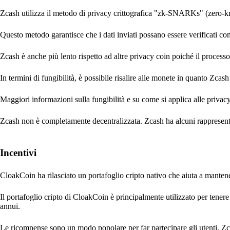
Zcash utilizza il metodo di privacy crittografica "zk-SNARKs" (zero
Questo metodo garantisce che i dati inviati possano essere verificati come
Zcash è anche più lento rispetto ad altre privacy coin poiché il proces
In termini di fungibilità, è possibile risalire alle monete in quanto Zcas
Maggiori informazioni sulla fungibilità e su come si applica alle priva
Zcash non è completamente decentralizzata. Zcash ha alcuni rappresentan
Incentivi
CloakCoin ha rilasciato un portafoglio cripto nativo che aiuta a mantener
Il portafoglio cripto di CloakCoin è principalmente utilizzato per tene
annui.
Le ricompense sono un modo popolare per far partecipare gli utenti. Z