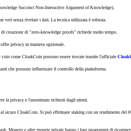
-knowledge Succinct Non-Interactive Argument of Knowledge).
 veri senza rivelare i dati. La tecnica utilizzata è robusta.
so di creazione di "zero-knowledge proofs" richiede molto tempo.
h offre privacy in maniera opzionale.
cy coin come CloakCoin possono essere trovate tramite l'ufficiale
CloakC
ti che possono influenzare il controllo della piattaforma.
e la privacy e l'anonimato richiesti dagli utenti.
re al sicuro CloakCoin. Si può effettuare staking con un rendimento del 
cash, Monero e altre monete private hanno i loro programmi di ricompe