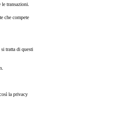
 le transazioni.
nte che compete
i tratta di questi
n.
così la privacy