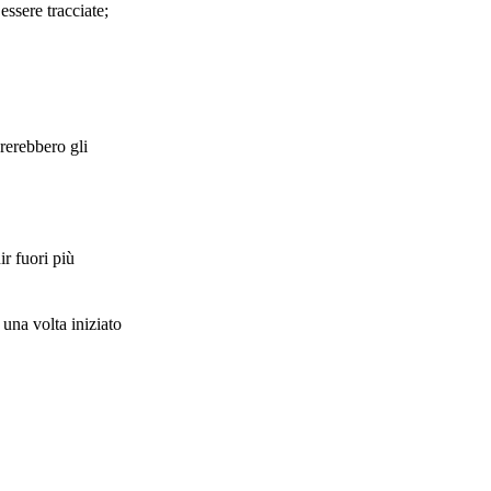
essere tracciate;
ererebbero gli
r fuori più
 una volta iniziato