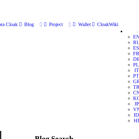
ra Cloak
Blog
Project
Wallet
CloakWiki
E
R
ES
F
D
PL
IT
PT
G
T
C
K
JP
V
ID
HI
Blog Search