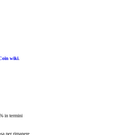
oin wiki
.
6% in termini
nsa per rimanere