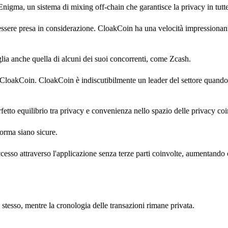
nigma, un sistema di mixing off-chain che garantisce la privacy in tutte
e essere presa in considerazione. CloakCoin ha una velocità impressiona
aglia anche quella di alcuni dei suoi concorrenti, come Zcash.
e CloakCoin. CloakCoin è indiscutibilmente un leader del settore quando s
to equilibrio tra privacy e convenienza nello spazio delle privacy coi
forma siano sicure.
ccesso attraverso l'applicazione senza terze parti coinvolte, aumentando 
 stesso, mentre la cronologia delle transazioni rimane privata.