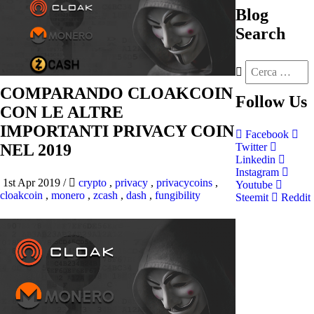
Blog
Search
COMPARANDO CLOAKCOIN
Follow
Us
CON LE ALTRE
IMPORTANTI PRIVACY COIN
Facebook
NEL 2019
Twitter
Linkedin
Instagram
1st Apr 2019
/
crypto
,
privacy
,
privacycoins
,
Youtube
cloakcoin
,
monero
,
zcash
,
dash
,
fungibility
Steemit
Reddit