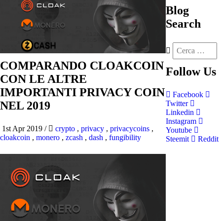
Blog
Search
COMPARANDO CLOAKCOIN
Follow
Us
CON LE ALTRE
IMPORTANTI PRIVACY COIN
Facebook
NEL 2019
Twitter
Linkedin
Instagram
1st Apr 2019
/
crypto
,
privacy
,
privacycoins
,
Youtube
cloakcoin
,
monero
,
zcash
,
dash
,
fungibility
Steemit
Reddit