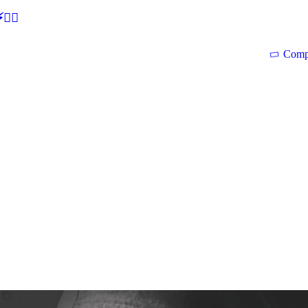
🕵‍♂
Comp