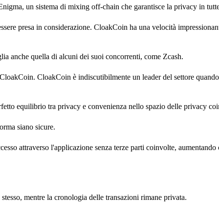
nigma, un sistema di mixing off-chain che garantisce la privacy in tutte
e essere presa in considerazione. CloakCoin ha una velocità impressiona
aglia anche quella di alcuni dei suoi concorrenti, come Zcash.
e CloakCoin. CloakCoin è indiscutibilmente un leader del settore quando s
to equilibrio tra privacy e convenienza nello spazio delle privacy coi
forma siano sicure.
ccesso attraverso l'applicazione senza terze parti coinvolte, aumentando 
 stesso, mentre la cronologia delle transazioni rimane privata.