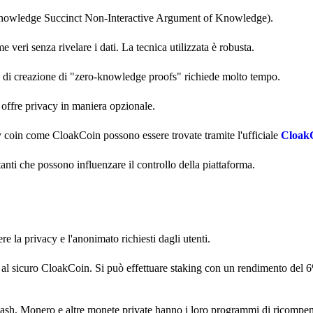
-knowledge Succinct Non-Interactive Argument of Knowledge).
 veri senza rivelare i dati. La tecnica utilizzata è robusta.
so di creazione di "zero-knowledge proofs" richiede molto tempo.
h offre privacy in maniera opzionale.
cy coin come CloakCoin possono essere trovate tramite l'ufficiale
CloakC
ti che possono influenzare il controllo della piattaforma.
e la privacy e l'anonimato richiesti dagli utenti.
re al sicuro CloakCoin. Si può effettuare staking con un rendimento del 
cash, Monero e altre monete private hanno i loro programmi di ricompe