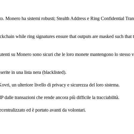
to. Monero ha sistemi robusti; Stealth Address e Ring Confidential Trans
chain while ring signatures ensure that outputs are masked such that t
utenti su Monero sono sicuri che le loro monete mantengono lo stesso va
ite in una lista nera (blacklisted).
vri, un ulteriore livello di privacy e sicurezza del loro sistema.
P dalle transazioni che rende ancora più difficile la tracciabilità.
ntralizzato ed è portato avanti da volontari.