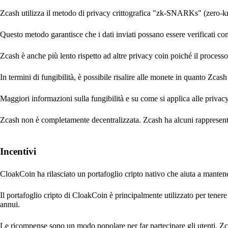
Zcash utilizza il metodo di privacy crittografica "zk-SNARKs" (zero
Questo metodo garantisce che i dati inviati possano essere verificati come
Zcash è anche più lento rispetto ad altre privacy coin poiché il proces
In termini di fungibilità, è possibile risalire alle monete in quanto Zcas
Maggiori informazioni sulla fungibilità e su come si applica alle priva
Zcash non è completamente decentralizzata. Zcash ha alcuni rappresentan
Incentivi
CloakCoin ha rilasciato un portafoglio cripto nativo che aiuta a mantener
Il portafoglio cripto di CloakCoin è principalmente utilizzato per tene
annui.
Le ricompense sono un modo popolare per far partecipare gli utenti. Z