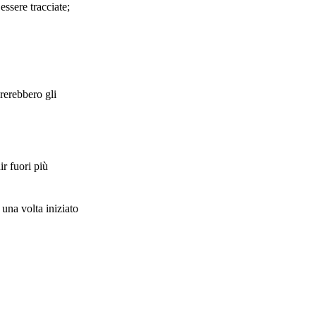
essere tracciate;
ererebbero gli
r fuori più
 una volta iniziato