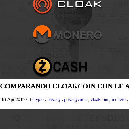
COMPARANDO CLOAKCOIN CON LE AL
1st Apr 2019
/
crypto
,
privacy
,
privacycoins
,
cloakcoin
,
monero
,