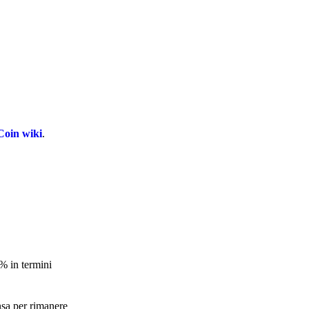
oin wiki
.
6% in termini
nsa per rimanere