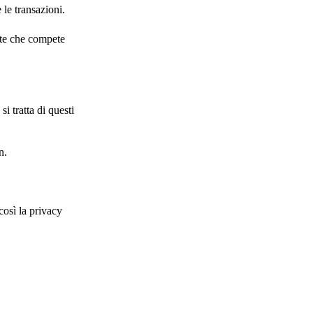
 le transazioni.
nte che compete
i tratta di questi
n.
così la privacy