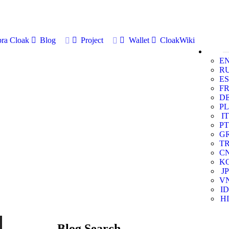
ra Cloak
Blog
Project
Wallet
CloakWiki
E
R
ES
F
D
PL
IT
PT
G
T
C
K
JP
V
ID
HI
Blog Search