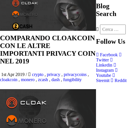
Blog
Search
COMPARANDO CLOAKCOIN
Follow
Us
CON LE ALTRE
IMPORTANTI PRIVACY COIN
Facebook
NEL 2019
Twitter
Linkedin
Instagram
1st Apr 2019
/
crypto
,
privacy
,
privacycoins
,
Youtube
cloakcoin
,
monero
,
zcash
,
dash
,
fungibility
Steemit
Reddit