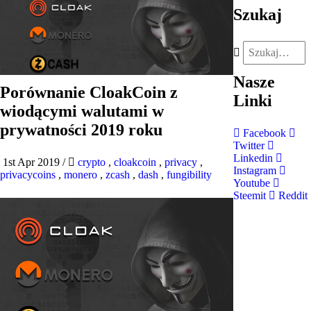
Szukaj
Nasze
Porównanie CloakCoin z
Linki
wiodącymi walutami w
prywatności 2019 roku
Facebook
Twitter
Linkedin
1st Apr 2019
/
crypto
,
cloakcoin
,
privacy
,
Instagram
privacycoins
,
monero
,
zcash
,
dash
,
fungibility
Youtube
Steemit
Reddit