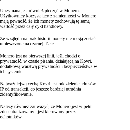
Utrzymana jest również pieczęć w Monero.
Użytkownicy korzystający z zamienności w Monero
mają pewność, że ich monety zachowują tę samą
wartość przez cały cykl handlowy.
Ze względu na brak historii monety nie mogą zostać
umieszczone na czarnej liście.
Monero jest na pierwszej linii, jeśli chodzi o
prywatność, w czasie pisania, działającą na Kovri,
dodatkową warstwą prywatności i bezpieczeństwa w
ich systemie.
Najważniejszą cechą Kovri jest oddzielenie adresów
IP od transakcji, co jeszcze bardziej utrudnia
zidentyfikowanie.
Należy również zauważyć, że Monero jest w pełni
zdecentralizowany i jest kierowany przez
ochotników.