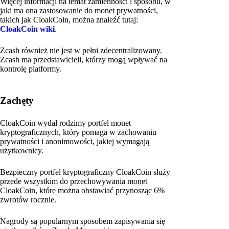
Więcej informacji na temat zamienności i sposobu, w
jaki ma ona zastosowanie do monet prywatności,
takich jak CloakCoin, można znaleźć tutaj:
CloakCoin wiki
.
Zcash również nie jest w pełni zdecentralizowany.
Zcash ma przedstawicieli, którzy mogą wpływać na
kontrolę platformy.
Zachęty
CloakCoin wydał rodzimy portfel monet
kryptograficznych, który pomaga w zachowaniu
prywatności i anonimowości, jakiej wymagają
użytkownicy.
Bezpieczny portfel kryptograficzny CloakCoin służy
przede wszystkim do przechowywania monet
CloakCoin, które można obstawiać przynosząc 6%
zwrotów rocznie.
Nagrody są popularnym sposobem zapisywania się