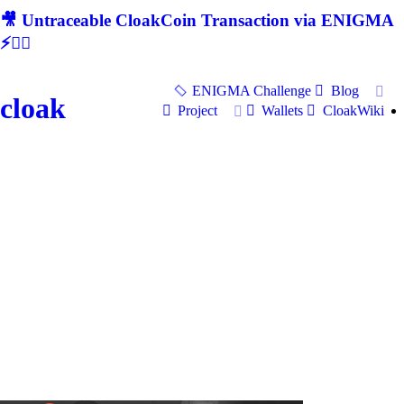
🎥 Untraceable CloakCoin Transaction via ENIGMA
⚡🕵‍♂
ENIGMA Challenge
Blog
cloak
Project
Wallets
CloakWiki