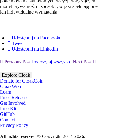
podejmowania świadomych decyzji dotyczących
monet prywatności i sposobu, w jaki spełniają one
ich indywidualne wymagania.
Udostępnij na Facebooku
Tweet
Udostępnij na LinkedIn
Previous Post
Przeczytaj wszystko
Next Post
Explore Cloak
Donate for CloakCoin
CloakWiki
Learn
Press Releases
Get Involved
PressKit
GitHub
Contact
Privacy Policy
All rights reserved © Copyright 2014-2026.