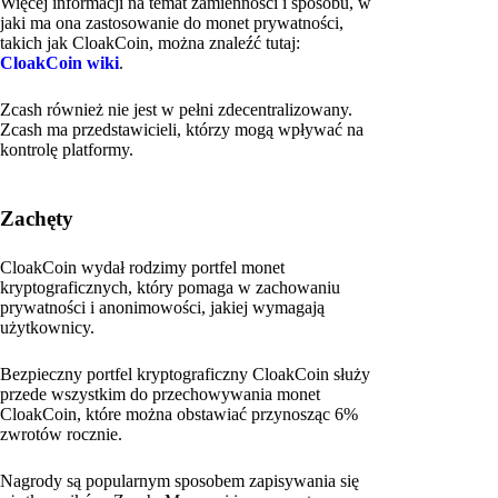
Więcej informacji na temat zamienności i sposobu, w
jaki ma ona zastosowanie do monet prywatności,
takich jak CloakCoin, można znaleźć tutaj:
CloakCoin wiki
.
Zcash również nie jest w pełni zdecentralizowany.
Zcash ma przedstawicieli, którzy mogą wpływać na
kontrolę platformy.
Zachęty
CloakCoin wydał rodzimy portfel monet
kryptograficznych, który pomaga w zachowaniu
prywatności i anonimowości, jakiej wymagają
użytkownicy.
Bezpieczny portfel kryptograficzny CloakCoin służy
przede wszystkim do przechowywania monet
CloakCoin, które można obstawiać przynosząc 6%
zwrotów rocznie.
Nagrody są popularnym sposobem zapisywania się