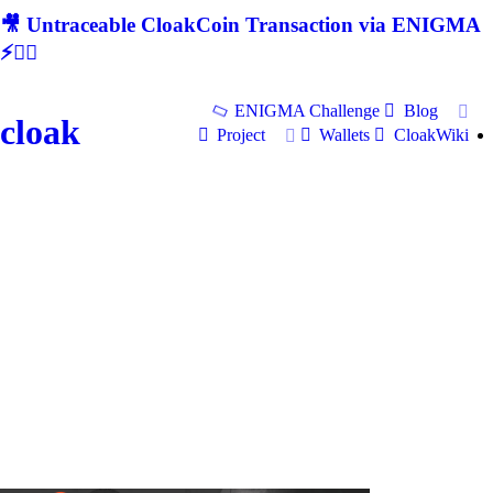
🎥 Untraceable CloakCoin Transaction via ENIGMA
⚡🕵‍♂
ENIGMA Challenge
Blog
cloak
Project
Wallets
CloakWiki