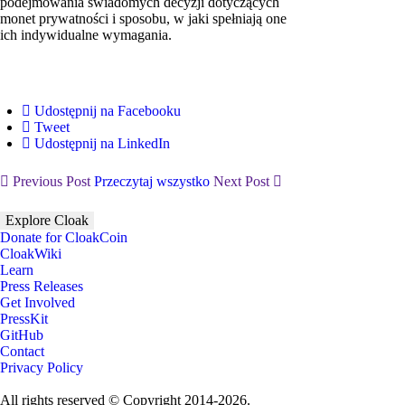
podejmowania świadomych decyzji dotyczących
monet prywatności i sposobu, w jaki spełniają one
ich indywidualne wymagania.
Udostępnij na Facebooku
Tweet
Udostępnij na LinkedIn
Previous Post
Przeczytaj wszystko
Next Post
Explore Cloak
Donate for CloakCoin
CloakWiki
Learn
Press Releases
Get Involved
PressKit
GitHub
Contact
Privacy Policy
All rights reserved © Copyright 2014-2026.