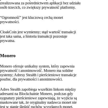
zrealizowana za pośrednictwem aplikacji bez udziału
osób trzecich, co zwiększy prywatność platformy.
“Ogromność” jest kluczową cechą monet
prywatności.
CloakCoin jest wymienny; stąd wartość transakcji
jest taka sama, a historia transakcji pozostaje
prywatna.
Monero
Monero oferuje unikalny system, który zapewnia
prywatność i anonimowość. Monero ma solidne
systemy; Adresy Stealth i pierścieniowe transakcje
poufne, dla prywatności i anonimowości.
Adres Stealth zapobiega wszelkim linkom między
adresami na Blockchainie Monero, podczas gdy
sygnatury pierścieniowe zapewniają, że wyjścia są
maskowane tak, że oryginalny nadawca monet nie
jest w stanie śledzić ruchów wysyłanych monet.