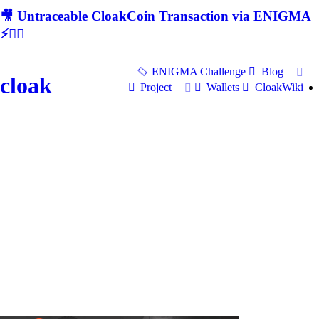
🎥 Untraceable CloakCoin Transaction via ENIGMA
⚡🕵‍♂
ENIGMA Challenge
Blog
cloak
Project
Wallets
CloakWiki