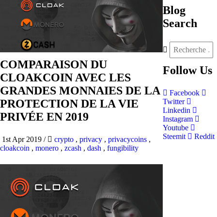
Blog
Search
COMPARAISON DU
Follow
Us
CLOAKCOIN AVEC LES
GRANDES MONNAIES DE LA
Facebook
PROTECTION DE LA VIE
Twitter
Linkedin
PRIVÉE EN 2019
Instagram
Youtube
Steemit
Reddit
1st Apr 2019
/
crypto
,
privacy
,
privacycoins
,
cloakcoin
,
monero
,
zcash
,
dash
,
fungibility