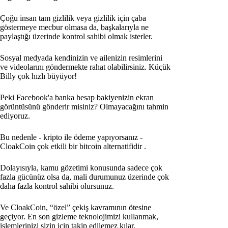
Çoğu insan tam gizlilik veya gizlilik için çaba
göstermeye mecbur olmasa da, başkalarıyla ne
paylaştığı üzerinde kontrol sahibi olmak isterler.
Sosyal medyada kendinizin ve ailenizin resimlerini
ve videolarını göndermekte rahat olabilirsiniz. Küçük
Billy çok hızlı büyüyor!
Peki Facebook'a banka hesap bakiyenizin ekran
görüntüsünü gönderir misiniz? Olmayacağını tahmin
ediyoruz.
Bu nedenle - kripto ile ödeme yapıyorsanız -
CloakCoin çok etkili bir bitcoin alternatifidir
.
Dolayısıyla, kamu gözetimi konusunda sadece çok
fazla gücünüz olsa da, mali durumunuz üzerinde çok
daha fazla kontrol sahibi olursunuz.
Ve CloakCoin, “özel” çekiş kavramının ötesine
geçiyor. En son gizleme teknolojimizi kullanmak,
işlemlerinizi sizin için takip edilemez kılar.