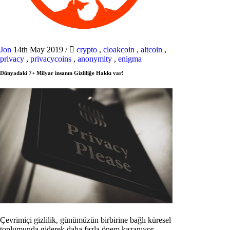
Jon
14th May 2019
/
crypto
,
cloakcoin
,
altcoin
,
privacy
,
privacycoins
,
anonymity
,
enigma
Dünyadaki 7+ Milyar insanın Gizliliğe Hakkı var!
Çevrimiçi gizlilik, günümüzün birbirine bağlı küresel
toplumunda giderek daha fazla önem kazanıyor.