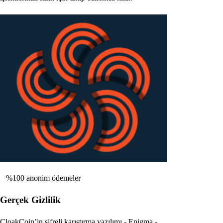
%100 anonim ödemeler
Gerçek Gizlilik
CloakCoin’in şifreli karıştırma yazılımı - Enigma -