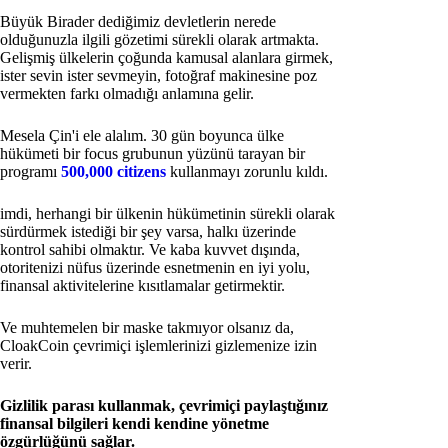
Büyük Birader dediğimiz devletlerin nerede
olduğunuzla ilgili gözetimi sürekli olarak artmakta.
Gelişmiş ülkelerin çoğunda kamusal alanlara girmek,
ister sevin ister sevmeyin, fotoğraf makinesine poz
vermekten farkı olmadığı anlamına gelir.
Mesela Çin'i ele alalım. 30 gün boyunca ülke
hükümeti bir focus grubunun yüzünü tarayan bir
programı
500,000 citizens
kullanmayı zorunlu kıldı.
imdi, herhangi bir ülkenin hükümetinin sürekli olarak
sürdürmek istediği bir şey varsa, halkı üzerinde
kontrol sahibi olmaktır. Ve kaba kuvvet dışında,
otoritenizi nüfus üzerinde esnetmenin en iyi yolu,
finansal aktivitelerine kısıtlamalar getirmektir.
Ve muhtemelen bir maske takmıyor olsanız da,
CloakCoin çevrimiçi işlemlerinizi gizlemenize izin
verir.
Gizlilik parası kullanmak, çevrimiçi paylaştığınız
finansal bilgileri kendi kendine yönetme
özgürlüğünü sağlar.