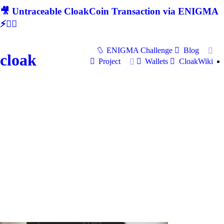
🎥 Untraceable CloakCoin Transaction via ENIGMA
⚡🕵‍♂
ENIGMA Challenge
Blog
cloak
Project
Wallets
CloakWiki